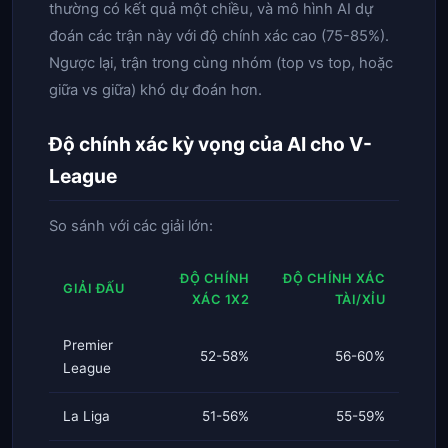
thường có kết quả một chiều, và mô hình AI dự
đoán các trận này với độ chính xác cao (75-85%).
Ngược lại, trận trong cùng nhóm (top vs top, hoặc
giữa vs giữa) khó dự đoán hơn.
Độ chính xác kỳ vọng của AI cho V-
League
So sánh với các giải lớn:
ĐỘ CHÍNH
ĐỘ CHÍNH XÁC
GIẢI ĐẤU
XÁC 1X2
TÀI/XỈU
Premier
52-58%
56-60%
League
La Liga
51-56%
55-59%