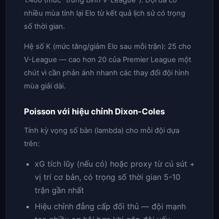
1.400 (mức “trung bình V-League”). Đội đã có
nhiều mùa tính lại Elo từ kết quả lịch sử có trọng
số thời gian.
Hệ số K (mức tăng/giảm Elo sau mỗi trận): 25 cho
V-League — cao hơn 20 của Premier League một
chút vì cần phản ánh nhanh các thay đổi đội hình
mùa giải dài.
Poisson với hiệu chỉnh Dixon-Coles
Tính kỳ vọng số bàn (lambda) cho mỗi đội dựa
trên:
xG tích lũy (nếu có) hoặc proxy từ cú sút +
vị trí cơ bản, có trọng số thời gian 5-10
trận gần nhất
Hiệu chỉnh đẳng cấp đối thủ — đội mạnh