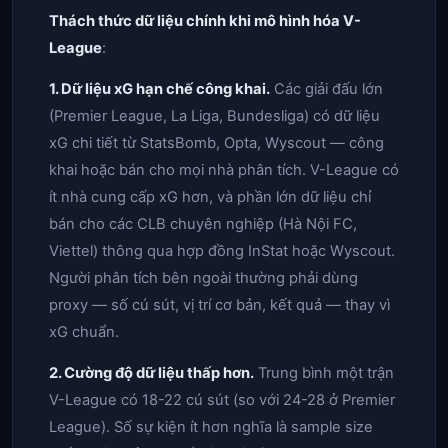
Thách thức dữ liệu chính khi mô hình hóa V-
League
:
1. Dữ liệu xG hạn chế công khai.
Các giải đấu lớn
(Premier League, La Liga, Bundesliga) có dữ liệu
xG chi tiết từ StatsBomb, Opta, Wyscout — công
khai hoặc bán cho mọi nhà phân tích. V-League có
ít nhà cung cấp xG hơn, và phần lớn dữ liệu chỉ
bán cho các CLB chuyên nghiệp (Hà Nội FC,
Viettel) thông qua hợp đồng InStat hoặc Wyscout.
Người phân tích bên ngoài thường phải dùng
proxy — số cú sút, vị trí cơ bản, kết quả — thay vì
xG chuẩn.
2. Cường độ dữ liệu thấp hơn.
Trung bình một trận
V-League có 18-22 cú sút (so với 24-28 ở Premier
League). Số sự kiện ít hơn nghĩa là sample size