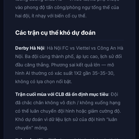
vào phong độ tấn công/phòng ngự tổng thể của
hai đội, ít nhạy với biến cố cụ thể.
Các trận cụ thể khó dự đoán
Derby Hà Nội
: Hà Nội FC vs Viettel vs Công An Hà
Nội. Ba đội cùng thành phố, áp lực cao, lịch sử đối
đầu căng thẳng. Phương sai kết quả lớn — mô
hình AI thường có xác suất 1X2 gần 35-35-30,
không có lựa chọn nổi bật.
Trận cuối mùa với CLB đã ổn định mục tiêu
: Đội
đã chắc chắn không vô địch / không xuống hạng
có thể luân chuyển đội hình hoặc giảm cường độ.
Khó dự đoán vì dữ liệu lịch sử của đội hình “luân
chuyển” mỏng.