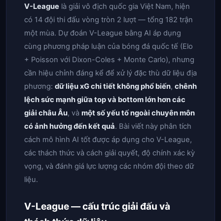
V-League
là giải vô địch quốc gia Việt Nam, hiện
có 14 đội thi đấu vòng tròn 2 lượt — tổng 182 trận
một mùa. Dự đoán V-League bằng AI áp dụng
cùng phương pháp luận của bóng đá quốc tế (Elo
+ Poisson với Dixon-Coles + Monte Carlo), nhưng
cần hiệu chỉnh đáng kể để xử lý đặc thù dữ liệu địa
phương:
dữ liệu xG chi tiết không phổ biến
,
chênh
lệch sức mạnh giữa top và bottom lớn hơn các
giải châu Âu
, và
một số yếu tố ngoài chuyên môn
có ảnh hưởng đến kết quả
. Bài viết này phân tích
cách mô hình AI tốt được áp dụng cho V-League,
các thách thức và cách giải quyết, độ chính xác kỳ
vọng, và đánh giá lực lượng các nhóm đội theo dữ
liệu.
V-League — cấu trúc giải đấu và