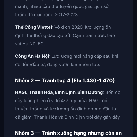
mạnh, nhiều cầu thủ tuyển quốc gia. Lịch sử
thống trị giải trong 2017-2023.
Thể Công Viettel
: Vô địch 2020, lực lượng ổn
định, hệ thống đào tạo tốt. Cạnh tranh trực tiếp
với Hà Nội FC.
Công An Hà Nội
: Lực lượng mới nâng cấp sau khi
đổi tên/đầu tư, đang vươn lên nhóm top.
Nhóm 2 — Tranh top 4 (Elo 1.430-1.470)
HAGL, Thanh Hóa, Bình Định, Bình Dương
: Bốn đội
này luân phiên ở vị trí 4-7 tùy mùa. HAGL có
truyền thống và lực lượng ổn định nhưng đầu tư
đã giảm. Thanh Hóa và Bình Định trỗi dậy gần đây.
Nhóm 3 — Tránh xuống hạng nhưng còn an