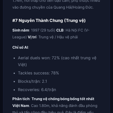
1.74m, hơi thấp cho tiền đạo cắm; phụ thuộc nhiều
vào đường chuyền của Quang Hải/Hoàng Đức.
#7 Nguyễn Thành Chung (Trung vệ)
Sinh năm
: 1997 (29 tuổi)
CLB
: Hà Nội FC (V-
League)
Vị trí
: Trung vệ / Hậu vệ phải
Chỉ số AI
:
Aerial duels won: 72% (cao nhất trung vệ
Việt)
Tackles success: 78%
Blocks/trận: 2.1
Recoveries: 6.4/trận
Phân tích
:
Trung vệ chống bóng bổng tốt nhất
Việt Nam
. Cao 1.80m, khả năng đánh đầu phòng
thủ và tấn công đều hiệu quả. Đây là điểm yếu