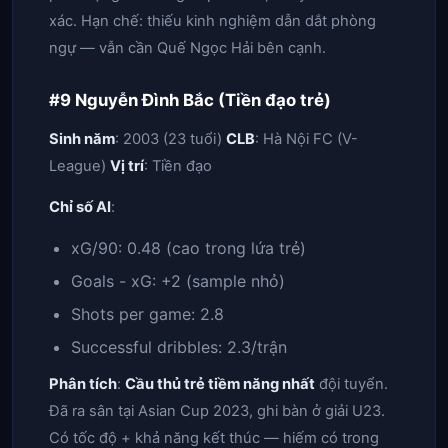
xác. Hạn chế: thiếu kinh nghiệm dẫn dắt phòng
ngự — vẫn cần Quế Ngọc Hải bên cạnh.
#9 Nguyễn Đình Bắc (Tiền đạo trẻ)
Sinh năm
: 2003 (23 tuổi)
CLB
: Hà Nội FC (V-
League)
Vị trí
: Tiền đạo
Chỉ số AI
:
xG/90: 0.48 (cao trong lứa trẻ)
Goals - xG: +2 (sample nhỏ)
Shots per game: 2.8
Successful dribbles: 2.3/trận
Phân tích
:
Cầu thủ trẻ tiềm năng nhất
đội tuyển.
Đã ra sân tại Asian Cup 2023, ghi bàn ở giải U23.
Có tốc độ + khả năng kết thúc — hiếm có trong