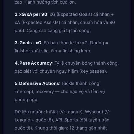
cao = ảnh hưởng tích cực lớn.
2. xG/xA per 90
: xG (Expected Goals) cá nhân +
xA (Expected Assists) cá nhân, chuẩn hóa về 90
phút. Càng cao càng giá trị tấn công.
3. Goals - xG
: Số bàn thực tế trừ xG. Dương =
finisher xuất sắc, âm = finishing kém.
4. Pass Accuracy
: Tỷ lệ chuyền bóng thành công,
đặc biệt với chuyền nguy hiểm (key passes).
5. Defensive Actions
: Tackle thành công,
intercept, recovery — cho hậu vệ và tiền vệ
phòng ngự.
Dữ liệu nguồn: InStat (V-League), Wyscout (V-
League + quốc tế), API-Sports (đội tuyển trận
quốc tế). Khung thời gian: 12 tháng gần nhất