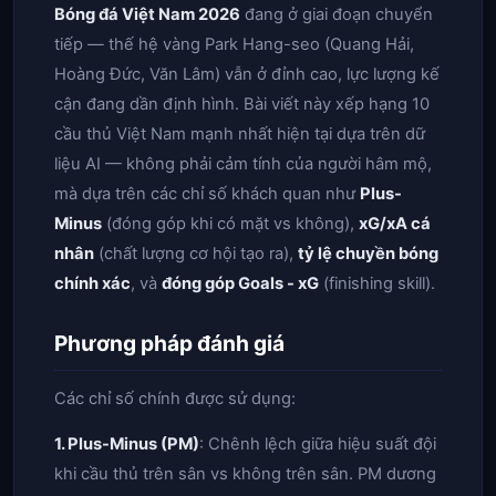
Bóng đá Việt Nam 2026
đang ở giai đoạn chuyển
tiếp — thế hệ vàng Park Hang-seo (Quang Hải,
Hoàng Đức, Văn Lâm) vẫn ở đỉnh cao, lực lượng kế
cận đang dần định hình. Bài viết này xếp hạng 10
cầu thủ Việt Nam mạnh nhất hiện tại dựa trên dữ
liệu AI — không phải cảm tính của người hâm mộ,
mà dựa trên các chỉ số khách quan như
Plus-
Minus
(đóng góp khi có mặt vs không),
xG/xA cá
nhân
(chất lượng cơ hội tạo ra),
tỷ lệ chuyền bóng
chính xác
, và
đóng góp Goals - xG
(finishing skill).
Phương pháp đánh giá
Các chỉ số chính được sử dụng:
1. Plus-Minus (PM)
: Chênh lệch giữa hiệu suất đội
khi cầu thủ trên sân vs không trên sân. PM dương