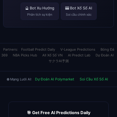
🔮 Bot Xu Hướng
🎰 Bot Xổ Số AI
Phân tích sự kiện
Soi cầu chính xác
Partners:
Football Predict Daily
V-League Predictions
Bóng Đá
369
NBA Picks Hub
All Xổ Số VN
AI Predict Lab
Dự Đoán AI
サクラAI予測
Dự Đoán AI Polymarket
Soi Cầu Xổ Số AI
🌐 Mạng Lưới AI:
🎯 Get Free AI Predictions Daily