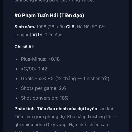
pha bóng không bằng các trung vệ trẻ.
#6 Phạm Tuấn Hải (Tiền đạo)
Sinh năm
: 1998 (28 tuổi)
CLB
: Hà Nội FC (V-
League)
Vị trí
: Tiền đạo
Chỉ số AI
:
Plus-Minus: +0.18
xG/90: 0.42
Goals - xG: +5 (12 tháng — finisher tốt)
Shots per game: 2.6
Shot conversion: 18%
Phân tích
:
Tiền đạo chính của đội tuyển
sau khi
Tiến Linh giảm phong độ. Khả năng finishing tốt —
ghi nhiều hơn xG kỳ vọng. Hạn chế: chiều cao