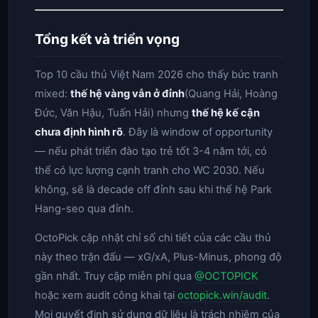
Tổng kết và triển vọng
Top 10 cầu thủ Việt Nam 2026 cho thấy bức tranh
mixed:
thế hệ vàng vẫn ở đỉnh
(Quang Hải, Hoàng
Đức, Văn Hậu, Tuấn Hải) nhưng
thế hệ kế cận
chưa định hình rõ
. Đây là window of opportunity
— nếu phát triển đào tạo trẻ tốt 3-4 năm tới, có
thể có lực lượng cạnh tranh cho WC 2030. Nếu
không, sẽ là decade off đỉnh sau khi thế hệ Park
Hang-seo qua đỉnh.
OctoPick cập nhật chỉ số chi tiết của các cầu thủ
này theo trận đấu — xG/xA, Plus-Minus, phong độ
gần nhất. Truy cập miễn phí qua
@OCTOPICK
hoặc xem audit công khai tại
octopick.win/audit
.
Mọi quyết định sử dụng dữ liệu là trách nhiệm của