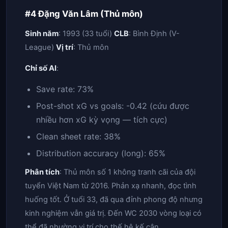
#4 Đặng Văn Lâm (Thủ môn)
Sinh năm
: 1993 (33 tuổi)
CLB
: Bình Định (V-
League)
Vị trí
: Thủ môn
Chỉ số AI
:
Save rate: 73%
Post-shot xG vs goals: -0.42 (cứu được
nhiều hơn xG kỳ vọng — tích cực)
Clean sheet rate: 38%
Distribution accuracy (long): 65%
Phân tích
: Thủ môn số 1 không tranh cãi của đội
tuyển Việt Nam từ 2016. Phản xạ nhanh, đọc tình
huống tốt. Ở tuổi 33, đã qua đỉnh phong độ nhưng
kinh nghiệm vẫn giá trị. Đến WC 2030 vòng loại có
thể đã nhường vị trí cho thế hệ kế cận.