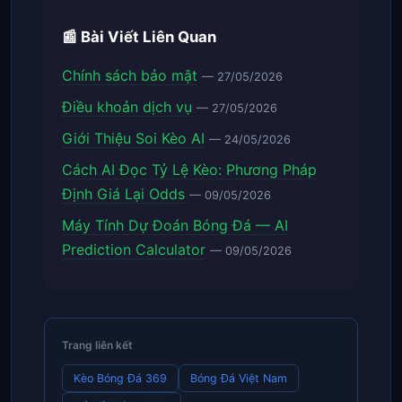
📰 Bài Viết Liên Quan
Chính sách bảo mật
— 27/05/2026
Điều khoản dịch vụ
— 27/05/2026
Giới Thiệu Soi Kèo AI
— 24/05/2026
Cách AI Đọc Tỷ Lệ Kèo: Phương Pháp
Định Giá Lại Odds
— 09/05/2026
Máy Tính Dự Đoán Bóng Đá — AI
Prediction Calculator
— 09/05/2026
Trang liên kết
Kèo Bóng Đá 369
Bóng Đá Việt Nam