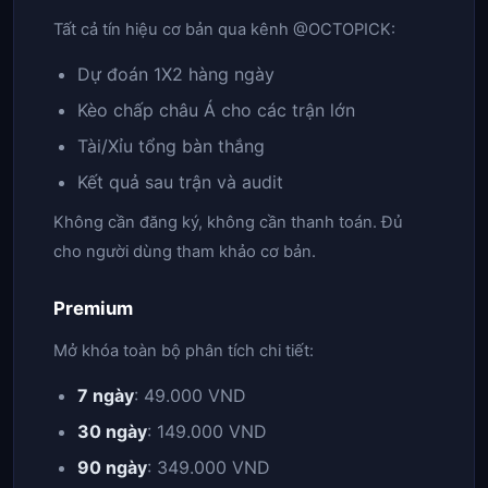
Tất cả tín hiệu cơ bản qua kênh @OCTOPICK:
Dự đoán 1X2 hàng ngày
Kèo chấp châu Á cho các trận lớn
Tài/Xỉu tổng bàn thắng
Kết quả sau trận và audit
Không cần đăng ký, không cần thanh toán. Đủ
cho người dùng tham khảo cơ bản.
Premium
Mở khóa toàn bộ phân tích chi tiết:
7 ngày
: 49.000 VND
30 ngày
: 149.000 VND
90 ngày
: 349.000 VND