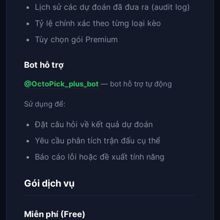
Lịch sử các dự đoán đã đưa ra (audit log)
Tỷ lệ chính xác theo từng loại kèo
Tùy chọn gói Premium
Bot hỗ trợ
@OctoPick_plus_bot
— bot hỗ trợ tự động
Sử dụng để:
Đặt câu hỏi về kết quả dự đoán
Yêu cầu phân tích trận đấu cụ thể
Báo cáo lỗi hoặc đề xuất tính năng
Gói dịch vụ
Miễn phí (Free)