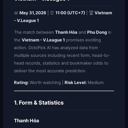
📅
May 31, 2026
| ⏰
11:00 (UTC+7)
| 🏆
Vietnam
- V.League 1
The match between
Thanh Hóa
and
Phu Dong
in
the
Vietnam - V.League 1
promises exciting
action. OctoPick AI has analyzed data from
multiple sources including recent form, head-to-
head records, statistics and bookmaker odds to
deliver the most accurate prediction.
Rating:
Worth watching |
Risk Level:
Medium
1. Form & Statistics
Thanh Hóa