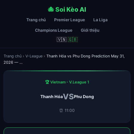
🐙 Soi Kèo AI
Trang chủ
Premier League
La Liga
Champions League
Giới thiệu
🇻🇳
🇬🇧
Trang chủ
›
V-League
›
Thanh Hóa vs Phu Dong Prediction May 31,
2026 — …
🏆 Vietnam - V.League 1
VS
Thanh Hóa
Phu Dong
⏰ 11:00