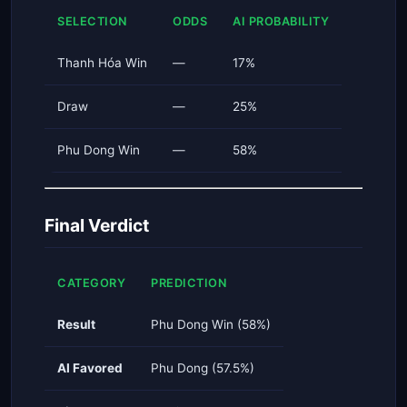
SELECTION
ODDS
AI PROBABILITY
Thanh Hóa Win
—
17%
Draw
—
25%
Phu Dong Win
—
58%
Final Verdict
CATEGORY
PREDICTION
Result
Phu Dong Win (58%)
AI Favored
Phu Dong (57.5%)