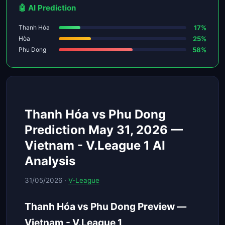
🤖 AI Prediction
Thanh Hóa
17%
Hòa
25%
Phu Dong
58%
Thanh Hóa vs Phu Dong
Prediction May 31, 2026 —
Vietnam - V.League 1 AI
Analysis
31/05/2026 ·
V-League
Thanh Hóa vs Phu Dong Preview —
Vietnam - V.League 1