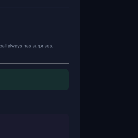
ball always has surprises.