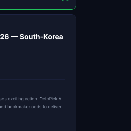
026 — South-Korea
es exciting action. OctoPick AI
 and bookmaker odds to deliver