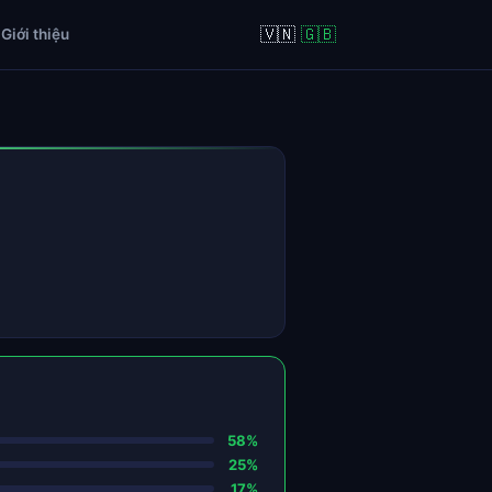
🇻🇳
🇬🇧
Giới thiệu
58%
25%
17%