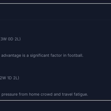
3W 0D 2L)
antage is a significant factor in football.
2W 1D 2L)
pressure from home crowd and travel fatigue.