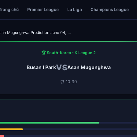
Trang chủ
Premier League
La Liga
Champions League
Asan Mugunghwa Prediction June 04, …
🏆 South-Korea - K League 2
VS
Busan I Park
Asan Mugunghwa
⏰ 10:30