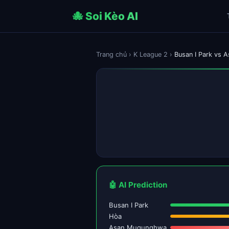
🐙 Soi Kèo AI
Trang chủ
›
K League 2
›
Busan I Park vs 
🤖 AI Prediction
Busan I Park
Hòa
Asan Mugunghwa