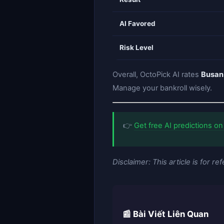
AI Favored
Risk Level
Overall, OctoPick AI rates
Busan 
Manage your bankroll wisely.
👉
Get free AI predictions o
Disclaimer: This article is for re
📰 Bài Viết Liên Quan