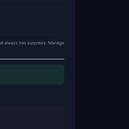
all always has surprises. Manage