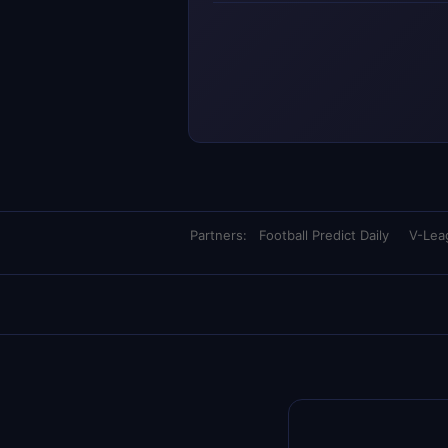
Partners:
Football Predict Daily
V-Lea