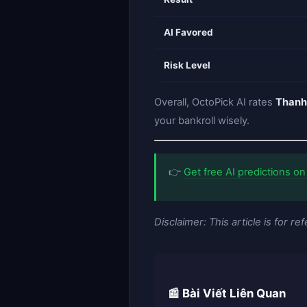
AI Favored
Risk Level
Overall, OctoPick AI rates
Thanh
your bankroll wisely.
👉
Get free AI predictions o
Disclaimer: This article is for re
📰 Bài Viết Liên Quan