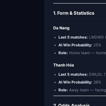
1. Form & Statistics
Da Nang
Last 5 matches:
LWDWD (
AI Win Probability:
25%
Role:
Home team — home adv
Thanh Hóa
Last 5 matches:
DWLDL (1
AI Win Probability:
38%
Role:
Away team — facing 
2. Odds Analysis