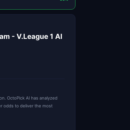
am - V.League 1 AI
on. OctoPick AI has analyzed
r odds to deliver the most