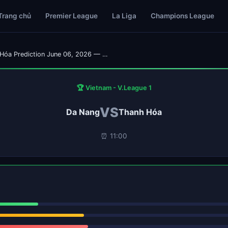
Trang chủ
Premier League
La Liga
Champions League
Hóa Prediction June 06, 2026 — …
🏆 Vietnam - V.League 1
VS
Da Nang
Thanh Hóa
⏰ 11:00