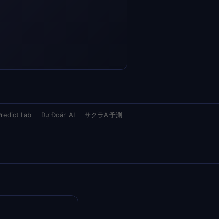
Predict Lab
Dự Đoán AI
サクラAI予測