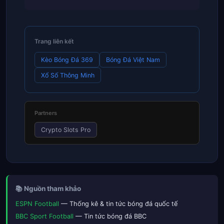
Trang liên kết
Kèo Bóng Đá 369
Bóng Đá Việt Nam
Xổ Số Thông Minh
Partners
Crypto Slots Pro
📚 Nguồn tham khảo
ESPN Football
— Thống kê & tin tức bóng đá quốc tế
BBC Sport Football
— Tin tức bóng đá BBC