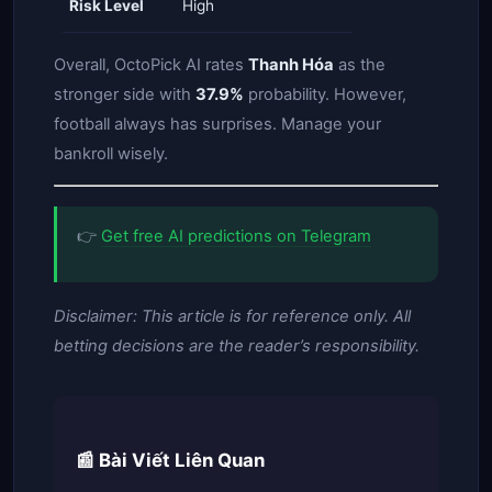
Risk Level
High
Overall, OctoPick AI rates
Thanh Hóa
as the
stronger side with
37.9%
probability. However,
football always has surprises. Manage your
bankroll wisely.
👉
Get free AI predictions on Telegram
Disclaimer: This article is for reference only. All
betting decisions are the reader’s responsibility.
📰 Bài Viết Liên Quan