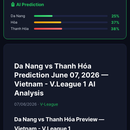
🤖 AI Prediction
Da Nang
25%
Hòa
37%
Thanh Hóa
38%
Da Nang vs Thanh Hóa
Prediction June 07, 2026 —
Vietnam - V.League 1 AI
Analysis
07/06/2026 ·
V-League
Da Nang vs Thanh Hóa Preview —
Vietnam - V.League 1