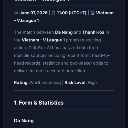
📅
June 07, 2026
| ⏰
11:00 (UTC+7)
| 🏆
Vietnam
- V.League 1
The match between
Da Nang
and
Thanh Hóa
in
the
Vietnam - V.League 1
promises exciting
action. OctoPick AI has analyzed data from
multiple sources including recent form, head-to-
head records, statistics and bookmaker odds to
deliver the most accurate prediction.
Rating:
Worth watching |
Risk Level:
High
1. Form & Statistics
Da Nang