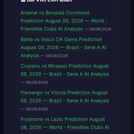
Arsenal vs Borussia Dortmund
Prediction August 09, 2026 — World -
Friendlies Clubs AI Analysis
— 09/08/2026
Bahia vs Vasco DA Gama Prediction
August 09, 2026 — Brazil - Serie A AI
Analysis
— 09/08/2026
Cruzeiro vs Mirassol Prediction August
09, 2026 — Brazil - Serie A AI Analysis
— 09/08/2026
Flamengo vs Vitoria Prediction August
09, 2026 — Brazil - Serie A AI Analysis
— 09/08/2026
Frosinone vs Lazio Prediction August
09, 2026 — World - Friendlies Clubs AI