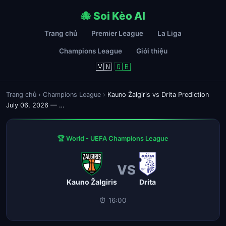
🐙 Soi Kèo AI
Trang chủ
Premier League
La Liga
Champions League
Giới thiệu
🇻🇳
🇬🇧
Trang chủ
›
Champions League
›
Kauno Žalgiris vs Drita Prediction
July 06, 2026 — …
🏆 World - UEFA Champions League
VS
Kauno Žalgiris
Drita
⏰ 16:00