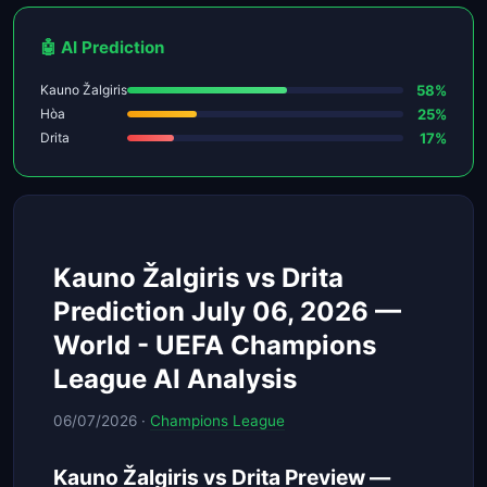
🤖 AI Prediction
Kauno Žalgiris
58%
Hòa
25%
Drita
17%
Kauno Žalgiris vs Drita
Prediction July 06, 2026 —
World - UEFA Champions
League AI Analysis
06/07/2026 ·
Champions League
Kauno Žalgiris vs Drita Preview —