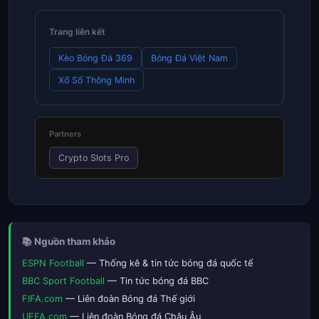
Trang liên kết
Kèo Bóng Đá 369
Bóng Đá Việt Nam
Xổ Số Thông Minh
Partners
Crypto Slots Pro
📚 Nguồn tham khảo
ESPN Football
— Thống kê & tin tức bóng đá quốc tế
BBC Sport Football
— Tin tức bóng đá BBC
FIFA.com
— Liên đoàn Bóng đá Thế giới
UEFA.com
— Liên đoàn Bóng đá Châu Âu