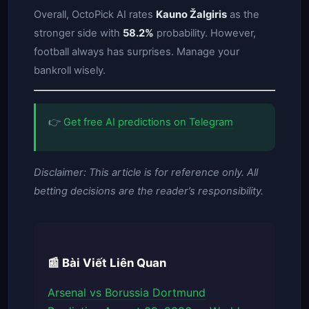
Overall, OctoPick AI rates
Kauno Žalgiris
as the
stronger side with
58.2%
probability. However,
football always has surprises. Manage your
bankroll wisely.
👉
Get free AI predictions on Telegram
Disclaimer: This article is for reference only. All
betting decisions are the reader’s responsibility.
📰 Bài Viết Liên Quan
Arsenal vs Borussia Dortmund