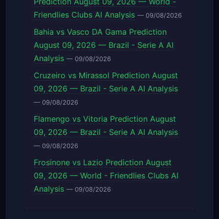
Prediction August 09, 2026 — World -
Friendlies Clubs AI Analysis
— 09/08/2026
Bahia vs Vasco DA Gama Prediction
August 09, 2026 — Brazil - Serie A AI
Analysis
— 09/08/2026
Cruzeiro vs Mirassol Prediction August
09, 2026 — Brazil - Serie A AI Analysis
— 09/08/2026
Flamengo vs Vitoria Prediction August
09, 2026 — Brazil - Serie A AI Analysis
— 09/08/2026
Frosinone vs Lazio Prediction August
09, 2026 — World - Friendlies Clubs AI
Analysis
— 09/08/2026