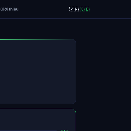
🇻🇳
🇬🇧
Giới thiệu