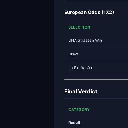
European Odds (1X2)
SELECTION
UNA Strassen Win
Draw
La Fiorita Win
Final Verdict
CATEGORY
Result