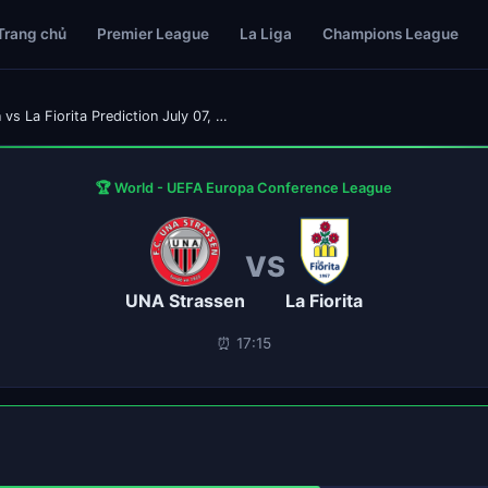
Trang chủ
Premier League
La Liga
Champions League
vs La Fiorita Prediction July 07, …
🏆 World - UEFA Europa Conference League
VS
UNA Strassen
La Fiorita
⏰ 17:15