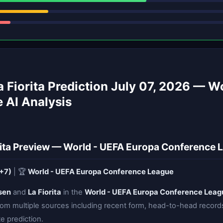
 Fiorita Prediction July 07, 2026 — W
 AI Analysis
rita Preview — World - UEFA Europa Conference 
+7)
| 🏆
World - UEFA Europa Conference League
sen
and
La Fiorita
in the
World - UEFA Europa Conference Leag
rom multiple sources including recent form, head-to-head record
e prediction.