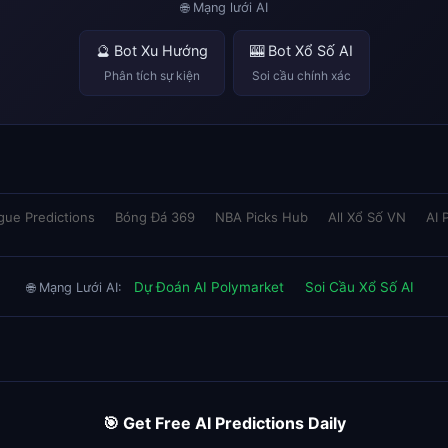
🌐 Mạng lưới AI
🔮 Bot Xu Hướng
🎰 Bot Xổ Số AI
Phân tích sự kiện
Soi cầu chính xác
gue Predictions
Bóng Đá 369
NBA Picks Hub
All Xổ Số VN
AI 
Dự Đoán AI Polymarket
Soi Cầu Xổ Số AI
🌐 Mạng Lưới AI:
🎯 Get Free AI Predictions Daily