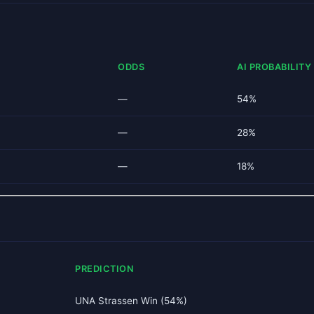
ODDS
AI PROBABILITY
—
54%
—
28%
—
18%
PREDICTION
UNA Strassen Win (54%)