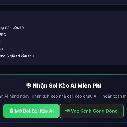
ng đá quốc tế
 BBC
i
Âu
g & giá trị cầu thủ
🎯 Nhận Soi Kèo AI Miễn Phí
n AI hàng ngày, phân tích kèo nhà cái, kèo châu Á — hoàn toàn mi
🤖 Mở Bot Soi Kèo AI
📢 Vào Kênh Cộng Đồng