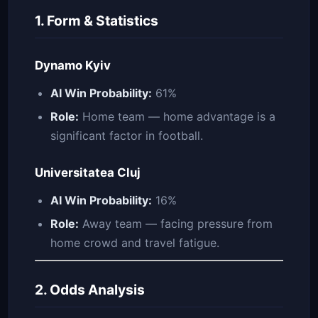
1. Form & Statistics
Dynamo Kyiv
AI Win Probability:
61%
Role:
Home team — home advantage is a
significant factor in football.
Universitatea Cluj
AI Win Probability:
16%
Role:
Away team — facing pressure from
home crowd and travel fatigue.
2. Odds Analysis