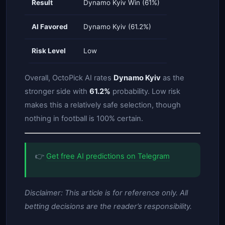
Result
Dynamo Kyiv Win (61%)
AI Favored
Dynamo Kyiv (61.2%)
Risk Level
Low
Overall, OctoPick AI rates
Dynamo Kyiv
as the
stronger side with
61.2%
probability. Low risk
makes this a relatively safe selection, though
nothing in football is 100% certain.
👉
Get free AI predictions on Telegram
Disclaimer: This article is for reference only. All
betting decisions are the reader’s responsibility.