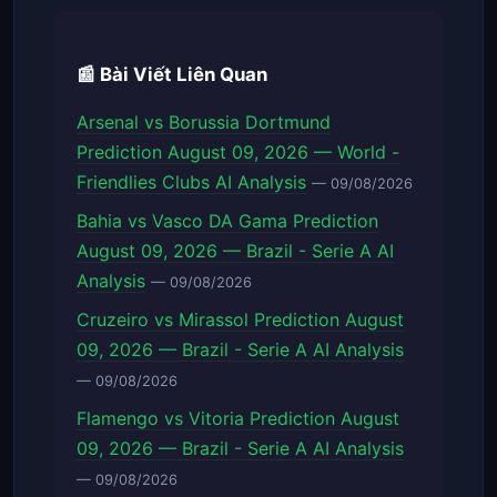
📰 Bài Viết Liên Quan
Arsenal vs Borussia Dortmund
Prediction August 09, 2026 — World -
Friendlies Clubs AI Analysis
— 09/08/2026
Bahia vs Vasco DA Gama Prediction
August 09, 2026 — Brazil - Serie A AI
Analysis
— 09/08/2026
Cruzeiro vs Mirassol Prediction August
09, 2026 — Brazil - Serie A AI Analysis
— 09/08/2026
Flamengo vs Vitoria Prediction August
09, 2026 — Brazil - Serie A AI Analysis
— 09/08/2026