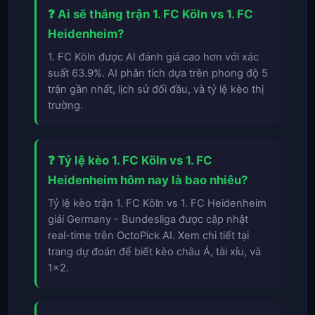
❓ Ai sẽ thắng trận 1. FC Köln vs 1. FC
Heidenheim?
1. FC Köln được AI đánh giá cao hơn với xác
suất 63.9%. AI phân tích dựa trên phong độ 5
trận gần nhất, lịch sử đối đầu, và tỷ lệ kèo thị
trường.
❓ Tỷ lệ kèo 1. FC Köln vs 1. FC
Heidenheim hôm nay là bao nhiêu?
Tỷ lệ kèo trận 1. FC Köln vs 1. FC Heidenheim
giải Germany - Bundesliga được cập nhật
real-time trên OctoPick AI. Xem chi tiết tại
trang dự đoán để biết kèo châu Á, tài xỉu, và
1x2.