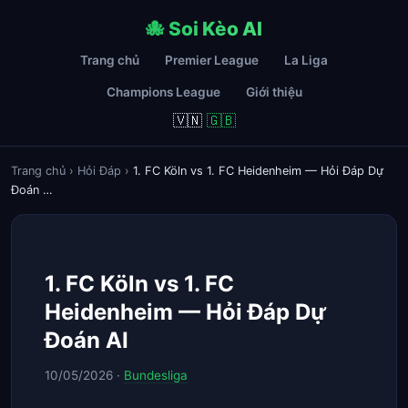
🐙 Soi Kèo AI
Trang chủ
Premier League
La Liga
Champions League
Giới thiệu
🇻🇳
🇬🇧
Trang chủ
›
Hỏi Đáp
›
1. FC Köln vs 1. FC Heidenheim — Hỏi Đáp Dự
Đoán …
1. FC Köln vs 1. FC
Heidenheim — Hỏi Đáp Dự
Đoán AI
10/05/2026 ·
Bundesliga