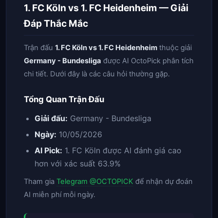
1. FC Köln vs 1. FC Heidenheim — Giải
Đáp Thắc Mắc
Trận đấu
1. FC Köln vs 1. FC Heidenheim
thuộc giải
Germany - Bundesliga
được AI OctoPick phân tích
chi tiết. Dưới đây là các câu hỏi thường gặp.
Tổng Quan Trận Đấu
Giải đấu:
Germany - Bundesliga
Ngày:
10/05/2026
AI Pick:
1. FC Köln được AI đánh giá cao
hơn với xác suất 63.9%
Tham gia
Telegram @OCTOPICK
để nhận dự đoán
AI miễn phí mỗi ngày.