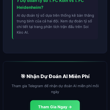
❓ Dự đoán tỷ số 1. FC Köln vs 1. FC
Heidenheim?
AI dự đoán tỷ số dựa trên thống kê bàn thắng
trung bình của cả hai đội. Xem dự đoán tỷ số
chi tiết tại trang phân tích trận đấu trên Soi
Kèo AI.
🎯 Nhận Dự Đoán AI Miễn Phí
Tham gia Telegram để nhận dự đoán AI miễn phí mỗi
ngày
Tham Gia Ngay →