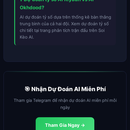
Okhdood?
AI dự đoán tỷ số dựa trên thống kê bàn thắng
trung bình của cả hai đội. Xem dự đoán tỷ số
chi tiết tại trang phân tích trận đấu trên Soi
Kèo AI.
🎯 Nhận Dự Đoán AI Miễn Phí
Tham gia Telegram để nhận dự đoán AI miễn phí mỗi
ngày
Tham Gia Ngay →