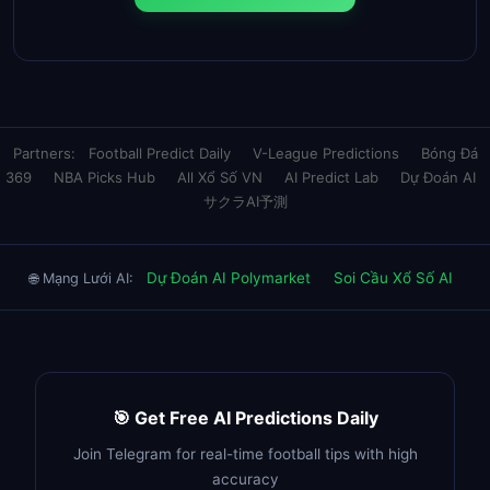
Partners:
Football Predict Daily
V-League Predictions
Bóng Đá
369
NBA Picks Hub
All Xổ Số VN
AI Predict Lab
Dự Đoán AI
サクラAI予測
Dự Đoán AI Polymarket
Soi Cầu Xổ Số AI
🌐 Mạng Lưới AI:
🎯 Get Free AI Predictions Daily
Join Telegram for real-time football tips with high
accuracy