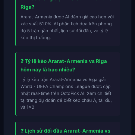
Riga?
Ararat-Armenia được AI đánh giá cao hơn với
xác suất 51.0%. AI phân tích dựa trên phong
độ 5 trận gần nhất, lịch sử đối đầu, và tỷ lệ
kèo thị trường.
❓ Tỷ lệ kèo Ararat-Armenia vs Riga
hôm nay là bao nhiêu?
Tỷ lệ kèo trận Ararat-Armenia vs Riga giải
World - UEFA Champions League được cập
nhật real-time trên OctoPick AI. Xem chi tiết
tại trang dự đoán để biết kèo châu Á, tài xỉu,
và 1x2.
❓ Lịch sử đối đầu Ararat-Armenia vs