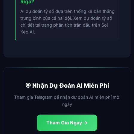
Riga?
AI dự đoán tỷ số dựa trên thống kê bàn thắng
trung bình của cả hai đội. Xem dự đoán tỷ số
chi tiết tại trang phân tích trận đấu trên Soi
Kèo AI.
🎯 Nhận Dự Đoán AI Miễn Phí
Tham gia Telegram để nhận dự đoán AI miễn phí mỗi
ngày
Tham Gia Ngay →