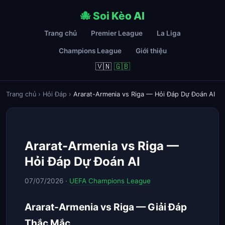
🐙 Soi Kèo AI
Trang chủ
Premier League
La Liga
Champions League
Giới thiệu
🇻🇳
🇬🇧
Trang chủ
›
Hỏi Đáp
›
Ararat-Armenia vs Riga — Hỏi Đáp Dự Đoán AI
Ararat-Armenia vs Riga —
Hỏi Đáp Dự Đoán AI
07/07/2026 ·
UEFA Champions League
Ararat-Armenia vs Riga — Giải Đáp
Thắc Mắc