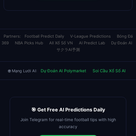
Partners:
Football Predict Daily
V-League Predictions
Bóng Đá
369
NBA Picks Hub
All Xổ Số VN
AI Predict Lab
Dự Đoán AI
サクラAI予測
Dự Đoán AI Polymarket
Soi Cầu Xổ Số AI
🌐 Mạng Lưới AI:
🎯 Get Free AI Predictions Daily
Join Telegram for real-time football tips with high
accuracy