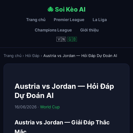
🐙 Soi Kèo AI
Trang chủ
Premier League
La Liga
Champions League
Giới thiệu
🇻🇳
🇬🇧
Trang chủ
›
Hỏi Đáp
›
Austria vs Jordan — Hỏi Đáp Dự Đoán AI
Austria vs Jordan — Hỏi Đáp
Dự Đoán AI
16/06/2026 ·
World Cup
Austria vs Jordan — Giải Đáp Thắc
Mắc