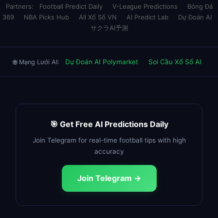
Partners:
Football Predict Daily
V-League Predictions
Bóng Đá
369
NBA Picks Hub
All Xổ Số VN
AI Predict Lab
Dự Đoán AI
サクラAI予測
Dự Đoán AI Polymarket
Soi Cầu Xổ Số AI
🌐 Mạng Lưới AI:
🎯 Get Free AI Predictions Daily
Join Telegram for real-time football tips with high
accuracy
Join Telegram →