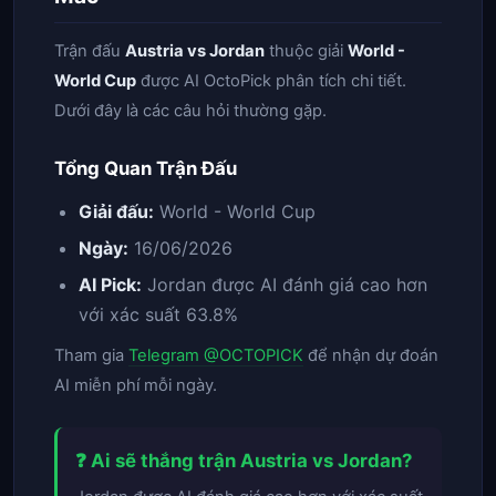
Trận đấu
Austria vs Jordan
thuộc giải
World -
World Cup
được AI OctoPick phân tích chi tiết.
Dưới đây là các câu hỏi thường gặp.
Tổng Quan Trận Đấu
Giải đấu:
World - World Cup
Ngày:
16/06/2026
AI Pick:
Jordan được AI đánh giá cao hơn
với xác suất 63.8%
Tham gia
Telegram @OCTOPICK
để nhận dự đoán
AI miễn phí mỗi ngày.
❓ Ai sẽ thắng trận Austria vs Jordan?