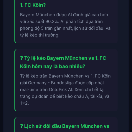
1. FC Köln?
Bayern München được AI đánh giá cao hơn
với xác suất 90.2%. AI phân tích dựa trên
phong độ 5 trận gần nhất, lịch sử đối đầu, và
tỷ lệ kèo thị trường.
❓ Tỷ lệ kèo Bayern München vs 1. FC
Köln hôm nay là bao nhiêu?
Tỷ lệ kèo trận Bayern München vs 1. FC Köln
giải Germany - Bundesliga được cập nhật
real-time trên OctoPick AI. Xem chi tiết tại
trang dự đoán để biết kèo châu Á, tài xỉu, và
1x2.
❓ Lịch sử đối đầu Bayern München vs