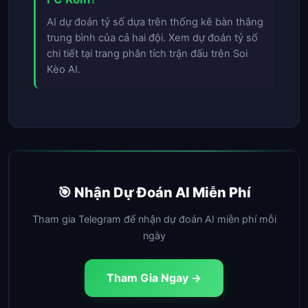
AI dự đoán tỷ số dựa trên thống kê bàn thắng
trung bình của cả hai đội. Xem dự đoán tỷ số
chi tiết tại trang phân tích trận đấu trên Soi
Kèo AI.
🎯 Nhận Dự Đoán AI Miễn Phí
Tham gia Telegram để nhận dự đoán AI miễn phí mỗi
ngày
Tham Gia Ngay →