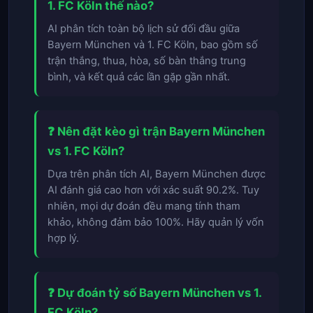
1. FC Köln thế nào?
AI phân tích toàn bộ lịch sử đối đầu giữa
Bayern München và 1. FC Köln, bao gồm số
trận thắng, thua, hòa, số bàn thắng trung
bình, và kết quả các lần gặp gần nhất.
❓ Nên đặt kèo gì trận Bayern München
vs 1. FC Köln?
Dựa trên phân tích AI, Bayern München được
AI đánh giá cao hơn với xác suất 90.2%. Tuy
nhiên, mọi dự đoán đều mang tính tham
khảo, không đảm bảo 100%. Hãy quản lý vốn
hợp lý.
❓ Dự đoán tỷ số Bayern München vs 1.
FC Köln?