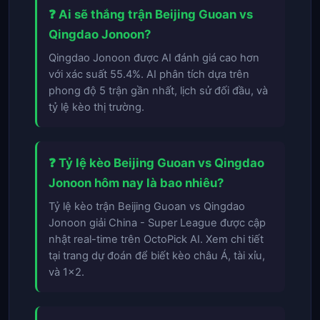
❓ Ai sẽ thắng trận Beijing Guoan vs
Qingdao Jonoon?
Qingdao Jonoon được AI đánh giá cao hơn
với xác suất 55.4%. AI phân tích dựa trên
phong độ 5 trận gần nhất, lịch sử đối đầu, và
tỷ lệ kèo thị trường.
❓ Tỷ lệ kèo Beijing Guoan vs Qingdao
Jonoon hôm nay là bao nhiêu?
Tỷ lệ kèo trận Beijing Guoan vs Qingdao
Jonoon giải China - Super League được cập
nhật real-time trên OctoPick AI. Xem chi tiết
tại trang dự đoán để biết kèo châu Á, tài xỉu,
và 1x2.