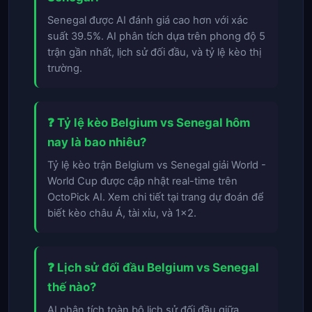
Senegal được AI đánh giá cao hơn với xác
suất 39.5%. AI phân tích dựa trên phong độ 5
trận gần nhất, lịch sử đối đầu, và tỷ lệ kèo thị
trường.
❓ Tỷ lệ kèo Belgium vs Senegal hôm
nay là bao nhiêu?
Tỷ lệ kèo trận Belgium vs Senegal giải World -
World Cup được cập nhật real-time trên
OctoPick AI. Xem chi tiết tại trang dự đoán để
biết kèo châu Á, tài xỉu, và 1x2.
❓ Lịch sử đối đầu Belgium vs Senegal
thế nào?
AI phân tích toàn bộ lịch sử đối đầu giữa