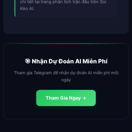
chi tiết tại trang phân tích trận đấu trên Soi
Kèo AI.
🎯 Nhận Dự Đoán AI Miễn Phí
Tham gia Telegram để nhận dự đoán AI miễn phí mỗi
ngày
Tham Gia Ngay →