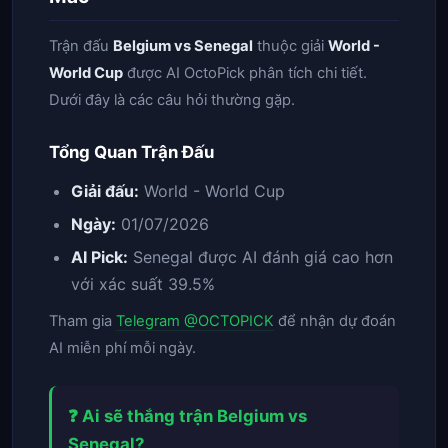
Trận đấu
Belgium vs Senegal
thuộc giải
World -
World Cup
được AI OctoPick phân tích chi tiết.
Dưới đây là các câu hỏi thường gặp.
Tổng Quan Trận Đấu
Giải đấu:
World - World Cup
Ngày:
01/07/2026
AI Pick:
Senegal được AI đánh giá cao hơn
với xác suất 39.5%
Tham gia
Telegram @OCTOPICK
để nhận dự đoán
AI miễn phí mỗi ngày.
❓ Ai sẽ thắng trận Belgium vs
Senegal?