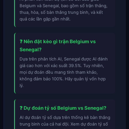
Belgium và Senegal, bao gồm số trận thắng,
thua, hòa, số bàn thắng trung bình, và kết
quả các lần gặp gần nhất.
❓ Nên đặt kèo gì trận Belgium vs
Senegal?
Dựa trên phân tích AI, Senegal được AI đánh
giá cao hơn với xác suất 39.5%. Tuy nhiên,
mọi dự đoán đều mang tính tham khảo,
không đảm bảo 100%. Hãy quản lý vốn hợp
lý.
❓ Dự đoán tỷ số Belgium vs Senegal?
AI dự đoán tỷ số dựa trên thống kê bàn thắng
trung bình của cả hai đội. Xem dự đoán tỷ số