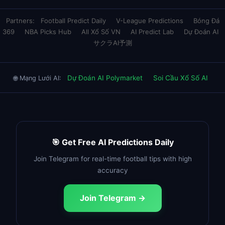
Partners:
Football Predict Daily
V-League Predictions
Bóng Đá
369
NBA Picks Hub
All Xổ Số VN
AI Predict Lab
Dự Đoán AI
サクラAI予測
Dự Đoán AI Polymarket
Soi Cầu Xổ Số AI
🌐 Mạng Lưới AI:
🎯 Get Free AI Predictions Daily
Join Telegram for real-time football tips with high
accuracy
Join Telegram →