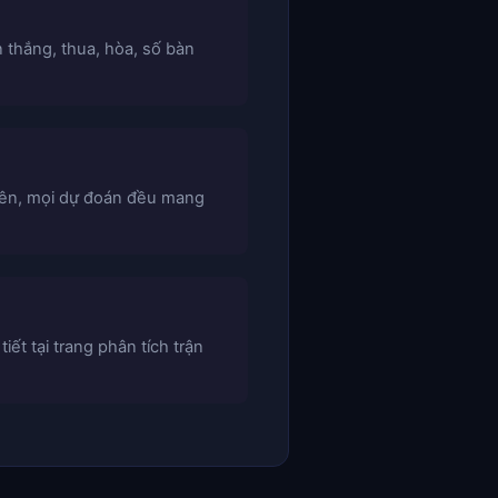
 thắng, thua, hòa, số bàn
hiên, mọi dự đoán đều mang
ết tại trang phân tích trận