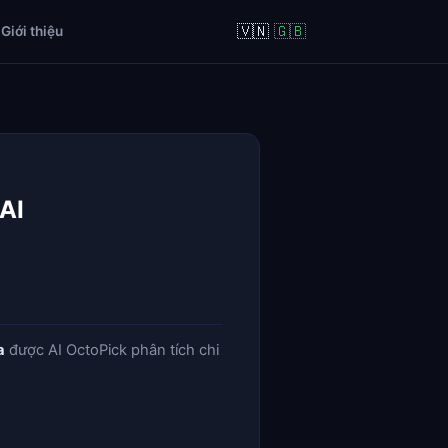
🇻🇳
🇬🇧
Giới thiệu
AI
a
được AI OctoPick phân tích chi