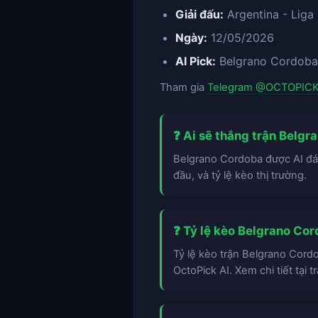
Giải đấu:
Argentina - Liga 
Ngày:
12/05/2026
AI Pick:
Belgrano Cordoba 
Tham gia
Telegram @OCTOPIC
❓ Ai sẽ thắng trận Belgr
Belgrano Cordoba được AI đánh
đầu, và tỷ lệ kèo thị trường.
❓ Tỷ lệ kèo Belgrano Cor
Tỷ lệ kèo trận Belgrano Cordo
OctoPick AI. Xem chi tiết tại 