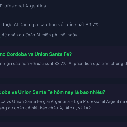
Profesional Argentina
được AI đánh giá cao hơn với xác suất 83.7%
K
để nhận dự đoán AI miễn phí mỗi ngày.
ano Cordoba vs Union Santa Fe?
 giá cao hơn với xác suất 83.7%. AI phân tích dựa trên phong độ 
doba vs Union Santa Fe hôm nay là bao nhiêu?
ba vs Union Santa Fe giải Argentina - Liga Profesional Argentina 
trang dự đoán để biết kèo châu Á, tài xỉu, và 1x2.