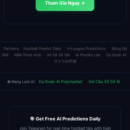
Tham Gia Ngay →
Partners:
Football Predict Daily
V-League Predictions
Bóng Đá
369
NBA Picks Hub
All Xổ Số VN
AI Predict Lab
Dự Đoán AI
サクラAI予測
Dự Đoán AI Polymarket
Soi Cầu Xổ Số AI
🌐 Mạng Lưới AI:
🎯 Get Free AI Predictions Daily
Join Telegram for real-time football tips with high