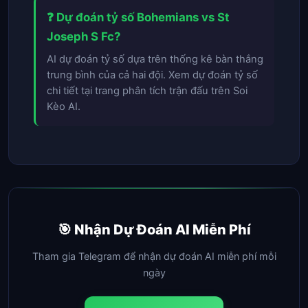
❓ Dự đoán tỷ số Bohemians vs St
Joseph S Fc?
AI dự đoán tỷ số dựa trên thống kê bàn thắng
trung bình của cả hai đội. Xem dự đoán tỷ số
chi tiết tại trang phân tích trận đấu trên Soi
Kèo AI.
🎯 Nhận Dự Đoán AI Miễn Phí
Tham gia Telegram để nhận dự đoán AI miễn phí mỗi
ngày