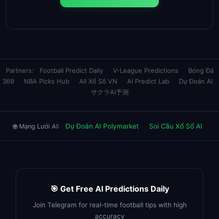
Partners:
Football Predict Daily
V-League Predictions
Bóng Đá
369
NBA Picks Hub
All Xổ Số VN
AI Predict Lab
Dự Đoán AI
サクラAI予測
Dự Đoán AI Polymarket
Soi Cầu Xổ Số AI
🌐 Mạng Lưới AI:
🎯 Get Free AI Predictions Daily
Join Telegram for real-time football tips with high
accuracy