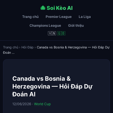
🐙 Soi Kèo AI
Trang chủ
Premier League
La Liga
Champions League
Giới thiệu
🇻🇳
🇬🇧
Trang chủ
›
Hỏi Đáp
›
Canada vs Bosnia & Herzegovina — Hỏi Đáp Dự
Đoán …
Canada vs Bosnia &
Herzegovina — Hỏi Đáp Dự
Đoán AI
12/06/2026 ·
World Cup