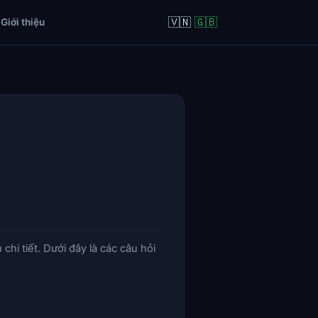
🇻🇳
🇬🇧
Giới thiệu
chi tiết. Dưới đây là các câu hỏi