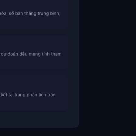
hòa, số bàn thắng trung bình,
ọi dự đoán đều mang tính tham
ết tại trang phân tích trận