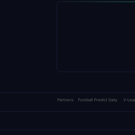
Partners:
Football Predict Daily
V-Lea