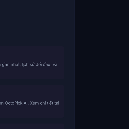
gần nhất, lịch sử đối đầu, và
 OctoPick AI. Xem chi tiết tại