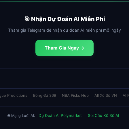
🎯 Nhận Dự Đoán AI Miễn Phí
Tham gia Telegram để nhận dự đoán AI miễn phí mỗi ngày
Tham Gia Ngay →
gue Predictions
Bóng Đá 369
NBA Picks Hub
All Xổ Số VN
AI 
Dự Đoán AI Polymarket
Soi Cầu Xổ Số AI
🌐 Mạng Lưới AI: