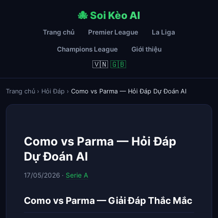
🐙 Soi Kèo AI
Trang chủ
Premier League
La Liga
Champions League
Giới thiệu
🇻🇳
🇬🇧
Trang chủ
›
Hỏi Đáp
›
Como vs Parma — Hỏi Đáp Dự Đoán AI
Como vs Parma — Hỏi Đáp
Dự Đoán AI
17/05/2026 ·
Serie A
Como vs Parma — Giải Đáp Thắc Mắc