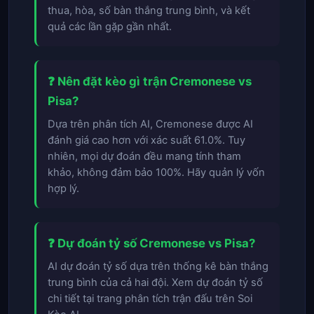
thua, hòa, số bàn thắng trung bình, và kết
quả các lần gặp gần nhất.
❓ Nên đặt kèo gì trận Cremonese vs
Pisa?
Dựa trên phân tích AI, Cremonese được AI
đánh giá cao hơn với xác suất 61.0%. Tuy
nhiên, mọi dự đoán đều mang tính tham
khảo, không đảm bảo 100%. Hãy quản lý vốn
hợp lý.
❓ Dự đoán tỷ số Cremonese vs Pisa?
AI dự đoán tỷ số dựa trên thống kê bàn thắng
trung bình của cả hai đội. Xem dự đoán tỷ số
chi tiết tại trang phân tích trận đấu trên Soi