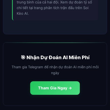
trung bình của cả hai đội. Xem dự đoán tỷ số
chi tiết tại trang phân tích trận đấu trên Soi
Kèo AI.
🎯 Nhận Dự Đoán AI Miễn Phí
Tham gia Telegram để nhận dự đoán AI miễn phí mỗi
ngày
Tham Gia Ngay →