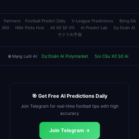
Partners:
Football Predict Daily
V-League Predictions
Bóng Đá
369
NBA Picks Hub
All Xổ Số VN
AI Predict Lab
Dự Đoán AI
サクラAI予測
Dự Đoán AI Polymarket
Soi Cầu Xổ Số AI
🌐 Mạng Lưới AI:
🎯 Get Free AI Predictions Daily
Join Telegram for real-time football tips with high
accuracy
Join Telegram →