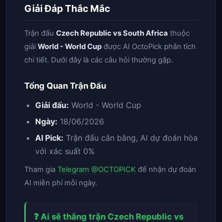
Giải Đáp Thắc Mắc
Trận đấu
Czech Republic vs South Africa
thuộc
giải
World - World Cup
được AI OctoPick phân tích
chi tiết. Dưới đây là các câu hỏi thường gặp.
Tổng Quan Trận Đấu
Giải đấu:
World - World Cup
Ngày:
18/06/2026
AI Pick:
Trận đấu cân bằng, AI dự đoán hòa
với xác suất 0%
Tham gia
Telegram @OCTOPICK
để nhận dự đoán
AI miễn phí mỗi ngày.
❓ Ai sẽ thắng trận Czech Republic vs