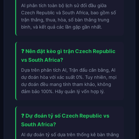
AI phân tích toàn bộ lịch sử đối đầu giữa
Czech Republic và South Africa, bao gồm số
trận thắng, thua, hòa, số bàn thắng trung
bình, và kết quả các lần gặp gần nhất.
❓ Nên đặt kèo gì trận Czech Republic
vs South Africa?
Dựa trên phân tích AI, Trận đấu cân bằng, AI
dự đoán hòa với xác suất 0%. Tuy nhiên, mọi
dự đoán đều mang tính tham khảo, không
đảm bảo 100%. Hãy quản lý vốn hợp lý.
❓ Dự đoán tỷ số Czech Republic vs
South Africa?
AI dự đoán tỷ số dựa trên thống kê bàn thắng