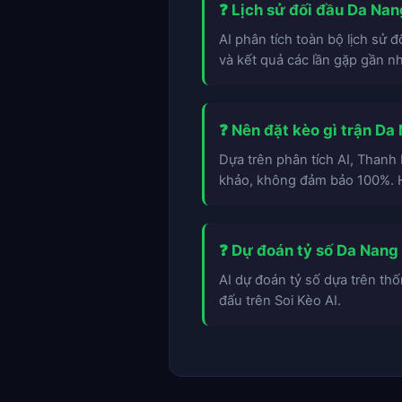
❓ Lịch sử đối đầu Da Na
AI phân tích toàn bộ lịch sử 
và kết quả các lần gặp gần nh
❓ Nên đặt kèo gì trận D
Dựa trên phân tích AI, Thanh
khảo, không đảm bảo 100%. H
❓ Dự đoán tỷ số Da Nang
AI dự đoán tỷ số dựa trên thốn
đấu trên Soi Kèo AI.