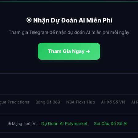
🎯 Nhận Dự Đoán AI Miễn Phí
Tham gia Telegram để nhận dự đoán AI miễn phí mỗi ngày
Tham Gia Ngay →
gue Predictions
Bóng Đá 369
NBA Picks Hub
All Xổ Số VN
AI 
Dự Đoán AI Polymarket
Soi Cầu Xổ Số AI
🌐 Mạng Lưới AI: