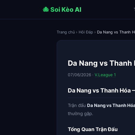
🐙 Soi Kèo AI
Trang chủ
›
Hỏi Đáp
›
Da Nang vs Thanh H
Da Nang vs Thanh 
07/06/2026 ·
V.League 1
Da Nang vs Thanh Hóa 
Trận đấu
Da Nang vs Thanh Hó
thường gặp.
Tổng Quan Trận Đấu