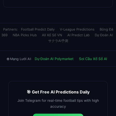
Partners:
Football Predict Daily
V-League Predictions
Bóng Đá
369
NBA Picks Hub
All Xổ Số VN
AI Predict Lab
Dự Đoán AI
サクラAI予測
Dự Đoán AI Polymarket
Soi Cầu Xổ Số AI
🌐 Mạng Lưới AI:
🎯 Get Free AI Predictions Daily
Join Telegram for real-time football tips with high
accuracy