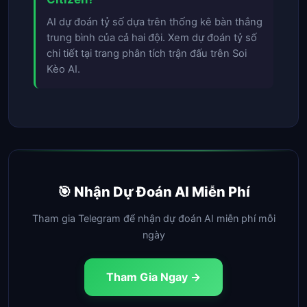
AI dự đoán tỷ số dựa trên thống kê bàn thắng
trung bình của cả hai đội. Xem dự đoán tỷ số
chi tiết tại trang phân tích trận đấu trên Soi
Kèo AI.
🎯 Nhận Dự Đoán AI Miễn Phí
Tham gia Telegram để nhận dự đoán AI miễn phí mỗi
ngày
Tham Gia Ngay →