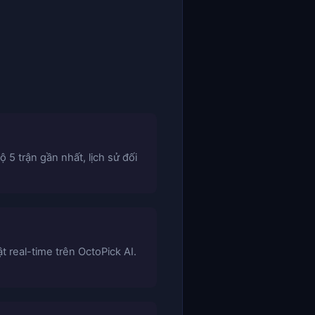
5 trận gần nhất, lịch sử đối
 real-time trên OctoPick AI.