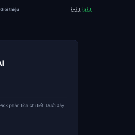
🇻🇳
🇬🇧
Giới thiệu
AI
ick phân tích chi tiết. Dưới đây