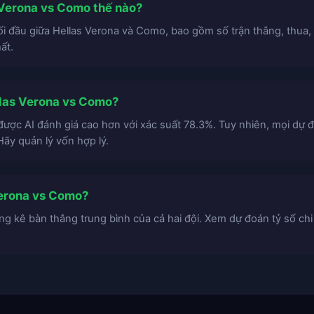
 Verona vs Como thế nào?
đối đầu giữa Hellas Verona và Como, bao gồm số trận thắng, thua,
ất.
llas Verona vs Como?
được AI đánh giá cao hơn với xác suất 78.3%. Tuy nhiên, mọi dự
ãy quản lý vốn hợp lý.
Verona vs Como?
g kê bàn thắng trung bình của cả hai đội. Xem dự đoán tỷ số chi ti