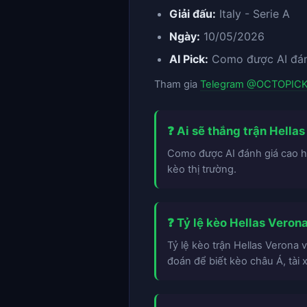
Giải đấu:
Italy - Serie A
Ngày:
10/05/2026
AI Pick:
Como được AI đánh
Tham gia
Telegram @OCTOPIC
❓ Ai sẽ thắng trận Hella
Como được AI đánh giá cao hơn
kèo thị trường.
❓ Tỷ lệ kèo Hellas Veron
Tỷ lệ kèo trận Hellas Verona v
đoán để biết kèo châu Á, tài x