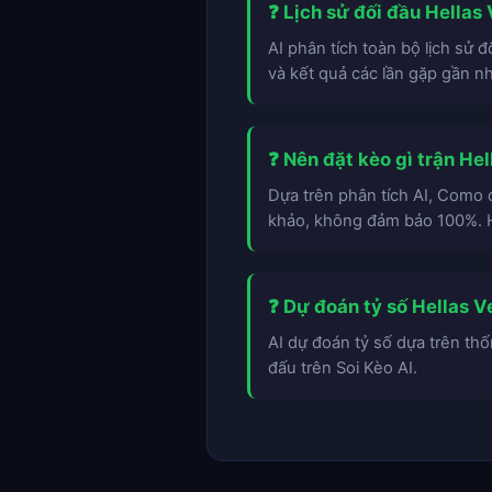
❓ Lịch sử đối đầu Hellas
AI phân tích toàn bộ lịch sử 
và kết quả các lần gặp gần nh
❓ Nên đặt kèo gì trận He
Dựa trên phân tích AI, Como 
khảo, không đảm bảo 100%. H
❓ Dự đoán tỷ số Hellas 
AI dự đoán tỷ số dựa trên thốn
đấu trên Soi Kèo AI.