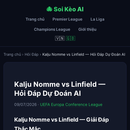
🐙 Soi Kèo AI
Trang chủ
Premier League
La Liga
Champions League
Giới thiệu
🇻🇳
🇬🇧
Trang chủ
›
Hỏi Đáp
›
Kalju Nomme vs Linfield — Hỏi Đáp Dự Đoán AI
Kalju Nomme vs Linfield —
Hỏi Đáp Dự Đoán AI
09/07/2026 ·
UEFA Europa Conference League
Kalju Nomme vs Linfield — Giải Đáp
Thắc Mắc