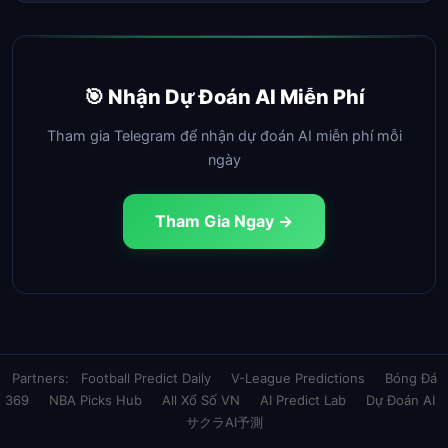
🎯 Nhận Dự Đoán AI Miễn Phí
Tham gia Telegram để nhận dự đoán AI miễn phí mỗi
ngày
Tham Gia Ngay →
Partners:
Football Predict Daily
V-League Predictions
Bóng Đá
369
NBA Picks Hub
All Xổ Số VN
AI Predict Lab
Dự Đoán AI
サクラAI予測