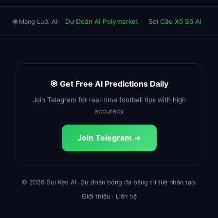
Dự Đoán AI Polymarket
Soi Cầu Xổ Số AI
🌐 Mạng Lưới AI:
🎯 Get Free AI Predictions Daily
Join Telegram for real-time football tips with high
accuracy
Join Telegram →
© 2026 Soi Kèo AI. Dự đoán bóng đá bằng trí tuệ nhân tạo.
Giới thiệu
·
Liên hệ