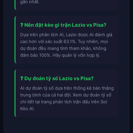
gần nhất.
❓ Nên đặt kèo gì trận Lazio vs Pisa?
Dựa trên phân tích AI, Lazio được AI đánh giá
cao hơn với xác suất 63.1%. Tuy nhiên, mọi
dự đoán đều mang tính tham khảo, không
đảm bảo 100%. Hãy quản lý vốn hợp lý.
❓ Dự đoán tỷ số Lazio vs Pisa?
AI dự đoán tỷ số dựa trên thống kê bàn thắng
trung bình của cả hai đội. Xem dự đoán tỷ số
chi tiết tại trang phân tích trận đấu trên Soi
Kèo AI.