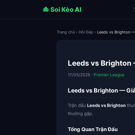
🐙 Soi Kèo AI
Trang chủ
›
Hỏi Đáp
›
Leeds vs Brighton —
Leeds vs Brighton
17/05/2026 ·
Premier League
Leeds vs Brighton — Gi
Trận đấu
Leeds vs Brighton
thuộ
thường gặp.
Tổng Quan Trận Đấu