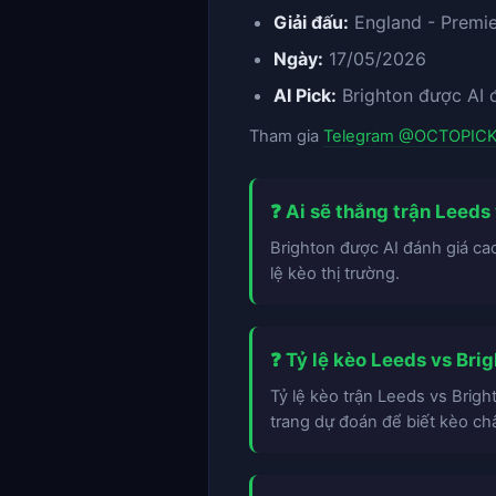
Giải đấu:
England - Premi
Ngày:
17/05/2026
AI Pick:
Brighton được AI 
Tham gia
Telegram @OCTOPIC
❓ Ai sẽ thắng trận Leeds
Brighton được AI đánh giá cao
lệ kèo thị trường.
❓ Tỷ lệ kèo Leeds vs Bri
Tỷ lệ kèo trận Leeds vs Brigh
trang dự đoán để biết kèo châu