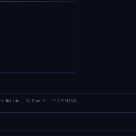
Predict Lab
Dự Đoán AI
サクラAI予測