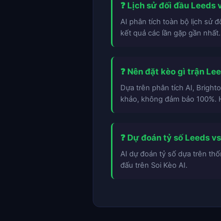
❓ Lịch sử đối đầu Leeds 
AI phân tích toàn bộ lịch sử 
kết quả các lần gặp gần nhất.
❓ Nên đặt kèo gì trận Le
Dựa trên phân tích AI, Brigh
khảo, không đảm bảo 100%. H
❓ Dự đoán tỷ số Leeds vs
AI dự đoán tỷ số dựa trên thốn
đấu trên Soi Kèo AI.