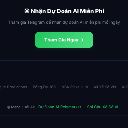
🎯 Nhận Dự Đoán AI Miễn Phí
Tham gia Telegram để nhận dự đoán AI miễn phí mỗi ngày
Tham Gia Ngay →
gue Predictions
Bóng Đá 369
NBA Picks Hub
All Xổ Số VN
AI 
Dự Đoán AI Polymarket
Soi Cầu Xổ Số AI
🌐 Mạng Lưới AI: