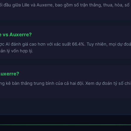
ối đầu giữa Lille và Auxerre, bao gồm số trận thắng, thua, hòa, số
le vs Auxerre?
được AI đánh giá cao hơn với xác suất 66.4%. Tuy nhiên, mọi dự đ
n lý vốn hợp lý.
Auxerre?
g kê bàn thắng trung bình của cả hai đội. Xem dự đoán tỷ số chi ti