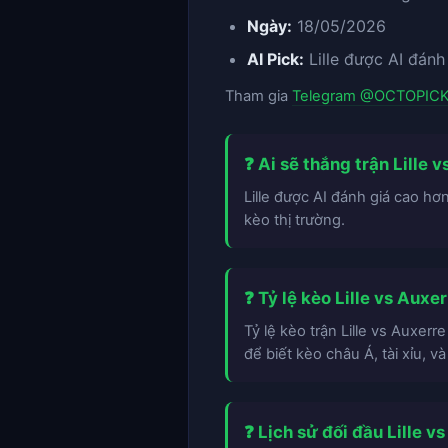
Ngày:
18/05/2026
AI Pick:
Lille được AI đánh
Tham gia
Telegram @OCTOPIC
❓ Ai sẽ thắng trận Lille 
Lille được AI đánh giá cao hơn
kèo thị trường.
❓ Tỷ lệ kèo Lille vs Auxe
Tỷ lệ kèo trận Lille vs Auxerr
để biết kèo châu Á, tài xỉu, và
❓ Lịch sử đối đầu Lille v