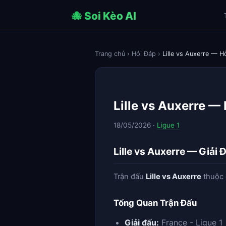
🐙 Soi Kèo AI
Trang chủ
›
Hỏi Đáp
›
Lille vs Auxerre — H
Lille vs Auxerre —
18/05/2026 ·
Ligue 1
Lille vs Auxerre — Giải
Trận đấu
Lille vs Auxerre
thuộc 
Tổng Quan Trận Đấu
Giải đấu:
France - Ligue 1