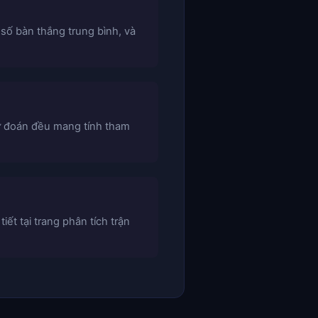
 số bàn thắng trung bình, và
dự đoán đều mang tính tham
ết tại trang phân tích trận