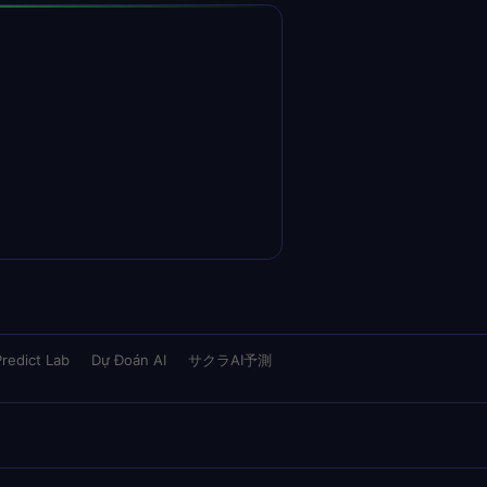
Predict Lab
Dự Đoán AI
サクラAI予測