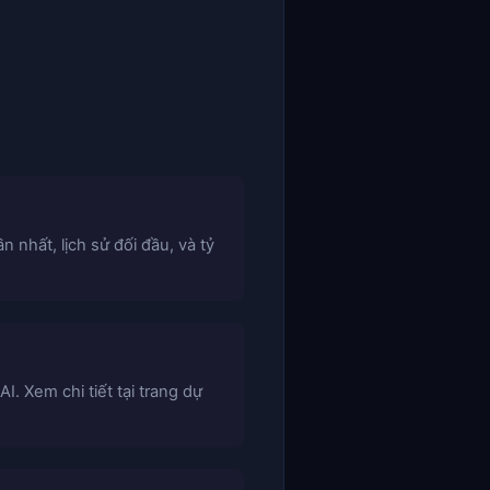
 nhất, lịch sử đối đầu, và tỷ
I. Xem chi tiết tại trang dự