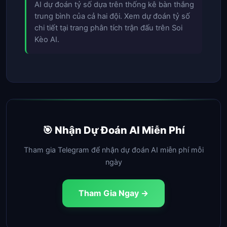
AI dự đoán tỷ số dựa trên thống kê bàn thắng
trung bình của cả hai đội. Xem dự đoán tỷ số
chi tiết tại trang phân tích trận đấu trên Soi
Kèo AI.
🎯 Nhận Dự Đoán AI Miễn Phí
Tham gia Telegram để nhận dự đoán AI miễn phí mỗi
ngày
Tham Gia Ngay →