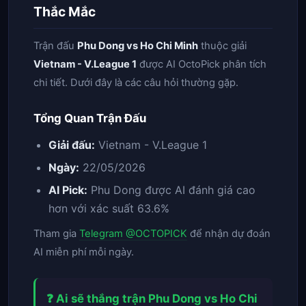
Thắc Mắc
Trận đấu
Phu Dong vs Ho Chi Minh
thuộc giải
Vietnam - V.League 1
được AI OctoPick phân tích
chi tiết. Dưới đây là các câu hỏi thường gặp.
Tổng Quan Trận Đấu
Giải đấu:
Vietnam - V.League 1
Ngày:
22/05/2026
AI Pick:
Phu Dong được AI đánh giá cao
hơn với xác suất 63.6%
Tham gia
Telegram @OCTOPICK
để nhận dự đoán
AI miễn phí mỗi ngày.
❓ Ai sẽ thắng trận Phu Dong vs Ho Chi