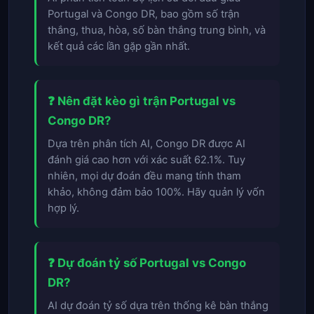
Portugal và Congo DR, bao gồm số trận
thắng, thua, hòa, số bàn thắng trung bình, và
kết quả các lần gặp gần nhất.
❓ Nên đặt kèo gì trận Portugal vs
Congo DR?
Dựa trên phân tích AI, Congo DR được AI
đánh giá cao hơn với xác suất 62.1%. Tuy
nhiên, mọi dự đoán đều mang tính tham
khảo, không đảm bảo 100%. Hãy quản lý vốn
hợp lý.
❓ Dự đoán tỷ số Portugal vs Congo
DR?
AI dự đoán tỷ số dựa trên thống kê bàn thắng