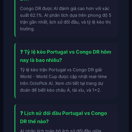
Congo DR được AI đánh giá cao hơn với xác
suất 62.1%. AI phân tích dựa trên phong độ 5
trận gần nhất, lịch sử đối đầu, và tỷ lệ kèo thị
trường.
❓ Tỷ lệ kèo Portugal vs Congo DR hôm
nay là bao nhiêu?
Tỷ lệ kèo trận Portugal vs Congo DR giải
World - World Cup được cập nhật real-time
trên OctoPick AI. Xem chi tiết tại trang dự
đoán để biết kèo châu Á, tài xỉu, và 1x2.
❓ Lịch sử đối đầu Portugal vs Congo
DR thế nào?
AI phân tích toàn bộ lịch sử đối đầu giữa