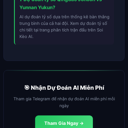
Yunnan Yukun?
AI dự đoán tỷ số dựa trên thống kê bàn thắng
trung bình của cả hai đội. Xem dự đoán tỷ số
chi tiết tại trang phân tích trận đấu trên Soi
Kèo AI.
🎯 Nhận Dự Đoán AI Miễn Phí
Tham gia Telegram để nhận dự đoán AI miễn phí mỗi
ngày
Tham Gia Ngay →