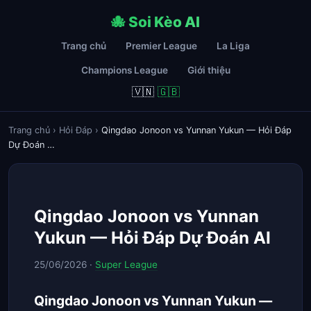
🐙 Soi Kèo AI
Trang chủ
Premier League
La Liga
Champions League
Giới thiệu
🇻🇳
🇬🇧
Trang chủ
›
Hỏi Đáp
›
Qingdao Jonoon vs Yunnan Yukun — Hỏi Đáp
Dự Đoán …
Qingdao Jonoon vs Yunnan
Yukun — Hỏi Đáp Dự Đoán AI
25/06/2026 ·
Super League
Qingdao Jonoon vs Yunnan Yukun —