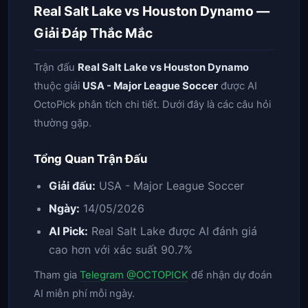
Real Salt Lake vs Houston Dynamo —
Giải Đáp Thắc Mắc
Trận đấu
Real Salt Lake vs Houston Dynamo
thuộc giải
USA - Major League Soccer
được AI
OctoPick phân tích chi tiết. Dưới đây là các câu hỏi
thường gặp.
Tổng Quan Trận Đấu
Giải đấu:
USA - Major League Soccer
Ngày:
14/05/2026
AI Pick:
Real Salt Lake được AI đánh giá
cao hơn với xác suất 90.7%
Tham gia
Telegram @OCTOPICK
để nhận dự đoán
AI miễn phí mỗi ngày.