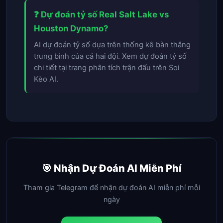
❓ Dự đoán tỷ số Real Salt Lake vs
Houston Dynamo?
AI dự đoán tỷ số dựa trên thống kê bàn thắng
trung bình của cả hai đội. Xem dự đoán tỷ số
chi tiết tại trang phân tích trận đấu trên Soi
Kèo AI.
🎯 Nhận Dự Đoán AI Miễn Phí
Tham gia Telegram để nhận dự đoán AI miễn phí mỗi
ngày