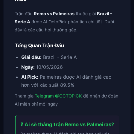
Trận đấu
Remo vs Palmeiras
thuộc giải
Brazil -
Serie A
được AI OctoPick phân tích chi tiết. Dưới
đây là các câu hỏi thường gặp.
Tổng Quan Trận Đấu
Giải đấu:
Brazil - Serie A
Ngày:
10/05/2026
AI Pick:
Palmeiras được AI đánh giá cao
hơn với xác suất 89.5%
Tham gia
Telegram @OCTOPICK
để nhận dự đoán
AI miễn phí mỗi ngày.
❓ Ai sẽ thắng trận Remo vs Palmeiras?