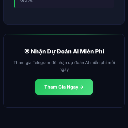
Kèo AI.
🎯 Nhận Dự Đoán AI Miễn Phí
Tham gia Telegram để nhận dự đoán AI miễn phí mỗi
ngày
Tham Gia Ngay →