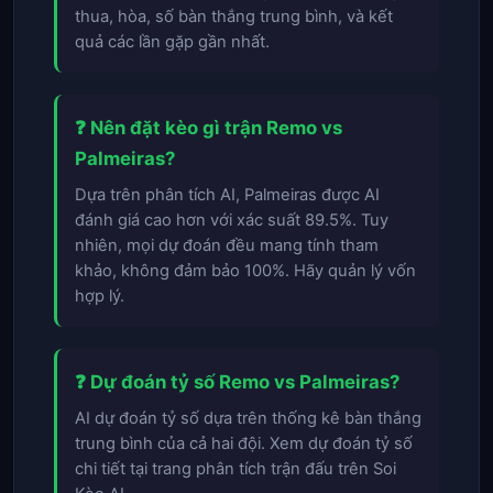
thua, hòa, số bàn thắng trung bình, và kết
quả các lần gặp gần nhất.
❓ Nên đặt kèo gì trận Remo vs
Palmeiras?
Dựa trên phân tích AI, Palmeiras được AI
đánh giá cao hơn với xác suất 89.5%. Tuy
nhiên, mọi dự đoán đều mang tính tham
khảo, không đảm bảo 100%. Hãy quản lý vốn
hợp lý.
❓ Dự đoán tỷ số Remo vs Palmeiras?
AI dự đoán tỷ số dựa trên thống kê bàn thắng
trung bình của cả hai đội. Xem dự đoán tỷ số
chi tiết tại trang phân tích trận đấu trên Soi