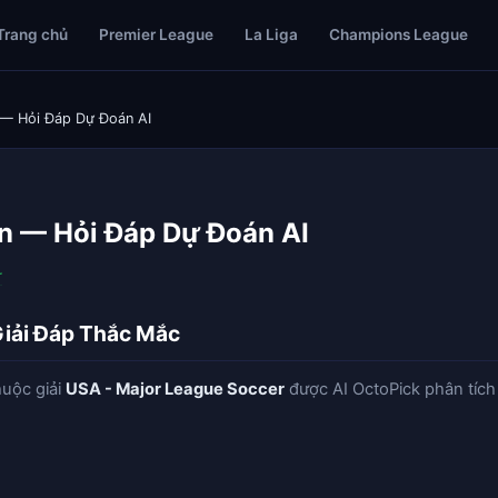
Trang chủ
Premier League
La Liga
Champions League
 — Hỏi Đáp Dự Đoán AI
in — Hỏi Đáp Dự Đoán AI
r
Giải Đáp Thắc Mắc
uộc giải
USA - Major League Soccer
được AI OctoPick phân tích c