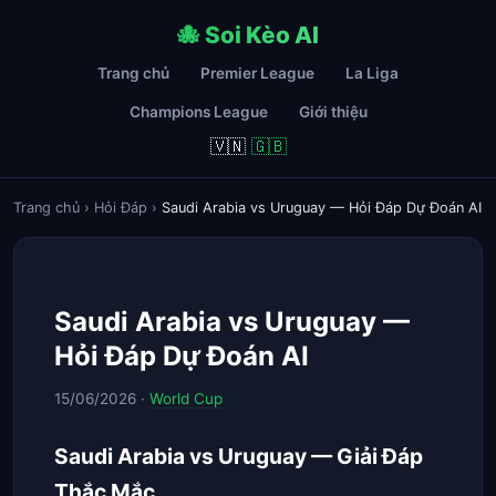
🐙 Soi Kèo AI
Trang chủ
Premier League
La Liga
Champions League
Giới thiệu
🇻🇳
🇬🇧
Trang chủ
›
Hỏi Đáp
›
Saudi Arabia vs Uruguay — Hỏi Đáp Dự Đoán AI
Saudi Arabia vs Uruguay —
Hỏi Đáp Dự Đoán AI
15/06/2026 ·
World Cup
Saudi Arabia vs Uruguay — Giải Đáp
Thắc Mắc