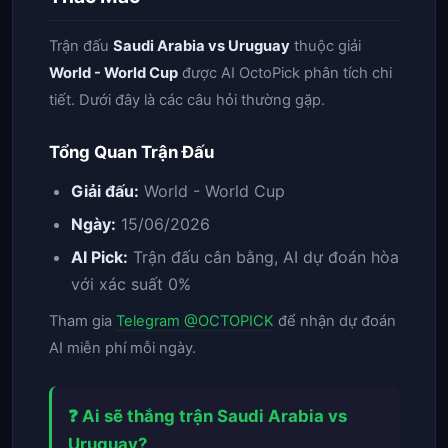
Trận đấu
Saudi Arabia vs Uruguay
thuộc giải
World - World Cup
được AI OctoPick phân tích chi
tiết. Dưới đây là các câu hỏi thường gặp.
Tổng Quan Trận Đấu
Giải đấu:
World - World Cup
Ngày:
15/06/2026
AI Pick:
Trận đấu cân bằng, AI dự đoán hòa
với xác suất 0%
Tham gia
Telegram @OCTOPICK
để nhận dự đoán
AI miễn phí mỗi ngày.
❓ Ai sẽ thắng trận Saudi Arabia vs
Uruguay?