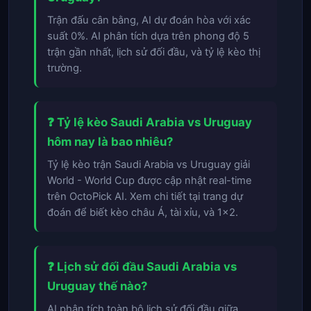
Trận đấu cân bằng, AI dự đoán hòa với xác
suất 0%. AI phân tích dựa trên phong độ 5
trận gần nhất, lịch sử đối đầu, và tỷ lệ kèo thị
trường.
❓ Tỷ lệ kèo Saudi Arabia vs Uruguay
hôm nay là bao nhiêu?
Tỷ lệ kèo trận Saudi Arabia vs Uruguay giải
World - World Cup được cập nhật real-time
trên OctoPick AI. Xem chi tiết tại trang dự
đoán để biết kèo châu Á, tài xỉu, và 1x2.
❓ Lịch sử đối đầu Saudi Arabia vs
Uruguay thế nào?
AI phân tích toàn bộ lịch sử đối đầu giữa