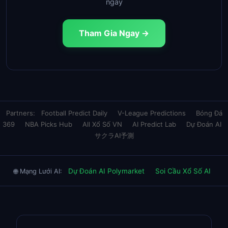
ngày
Tham Gia Ngay →
Partners:
Football Predict Daily
V-League Predictions
Bóng Đá
369
NBA Picks Hub
All Xổ Số VN
AI Predict Lab
Dự Đoán AI
サクラAI予測
Dự Đoán AI Polymarket
Soi Cầu Xổ Số AI
🌐 Mạng Lưới AI: