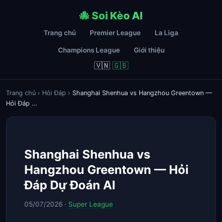
🐙 Soi Kèo AI
Trang chủ
Premier League
La Liga
Champions League
Giới thiệu
🇻🇳
🇬🇧
Trang chủ
›
Hỏi Đáp
›
Shanghai Shenhua vs Hangzhou Greentown —
Hỏi Đáp …
Shanghai Shenhua vs
Hangzhou Greentown — Hỏi
Đáp Dự Đoán AI
05/07/2026 ·
Super League