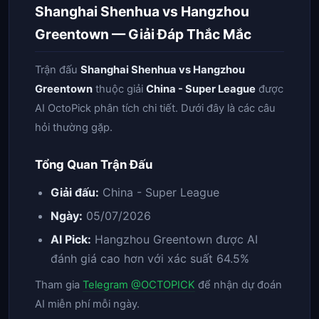
Shanghai Shenhua vs Hangzhou
Greentown — Giải Đáp Thắc Mắc
Trận đấu
Shanghai Shenhua vs Hangzhou
Greentown
thuộc giải
China - Super League
được
AI OctoPick phân tích chi tiết. Dưới đây là các câu
hỏi thường gặp.
Tổng Quan Trận Đấu
Giải đấu:
China - Super League
Ngày:
05/07/2026
AI Pick:
Hangzhou Greentown được AI
đánh giá cao hơn với xác suất 64.5%
Tham gia
Telegram @OCTOPICK
để nhận dự đoán
AI miễn phí mỗi ngày.