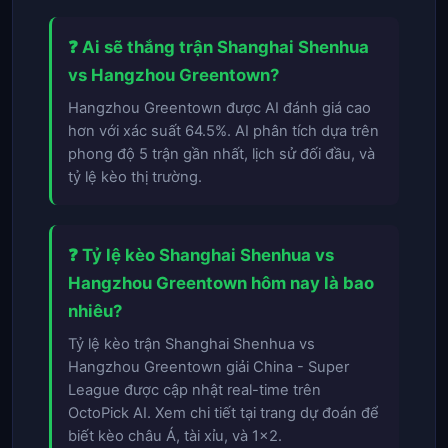
❓ Ai sẽ thắng trận Shanghai Shenhua
vs Hangzhou Greentown?
Hangzhou Greentown được AI đánh giá cao
hơn với xác suất 64.5%. AI phân tích dựa trên
phong độ 5 trận gần nhất, lịch sử đối đầu, và
tỷ lệ kèo thị trường.
❓ Tỷ lệ kèo Shanghai Shenhua vs
Hangzhou Greentown hôm nay là bao
nhiêu?
Tỷ lệ kèo trận Shanghai Shenhua vs
Hangzhou Greentown giải China - Super
League được cập nhật real-time trên
OctoPick AI. Xem chi tiết tại trang dự đoán để
biết kèo châu Á, tài xỉu, và 1x2.