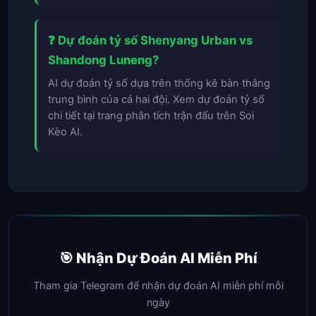
❓ Dự đoán tỷ số Shenyang Urban vs
Shandong Luneng?
AI dự đoán tỷ số dựa trên thống kê bàn thắng
trung bình của cả hai đội. Xem dự đoán tỷ số
chi tiết tại trang phân tích trận đấu trên Soi
Kèo AI.
🎯 Nhận Dự Đoán AI Miễn Phí
Tham gia Telegram để nhận dự đoán AI miễn phí mỗi
ngày