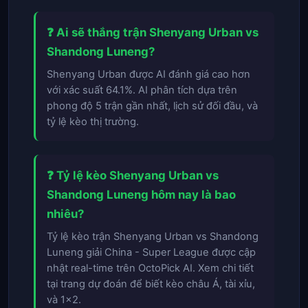
❓ Ai sẽ thắng trận Shenyang Urban vs
Shandong Luneng?
Shenyang Urban được AI đánh giá cao hơn
với xác suất 64.1%. AI phân tích dựa trên
phong độ 5 trận gần nhất, lịch sử đối đầu, và
tỷ lệ kèo thị trường.
❓ Tỷ lệ kèo Shenyang Urban vs
Shandong Luneng hôm nay là bao
nhiêu?
Tỷ lệ kèo trận Shenyang Urban vs Shandong
Luneng giải China - Super League được cập
nhật real-time trên OctoPick AI. Xem chi tiết
tại trang dự đoán để biết kèo châu Á, tài xỉu,
và 1x2.