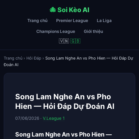
🐙 Soi Kèo AI
Trang chủ
Premier League
La Liga
Champions League
Giới thiệu
🇻🇳
🇬🇧
Trang chủ
›
Hỏi Đáp
›
Song Lam Nghe An vs Pho Hien — Hỏi Đáp Dự
Đoán AI
Song Lam Nghe An vs Pho
Hien — Hỏi Đáp Dự Đoán AI
07/06/2026 ·
V.League 1
Song Lam Nghe An vs Pho Hien —