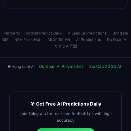
Partners:
Football Predict Daily
V-League Predictions
Bóng Đá
369
NBA Picks Hub
All Xổ Số VN
AI Predict Lab
Dự Đoán AI
サクラAI予測
Dự Đoán AI Polymarket
Soi Cầu Xổ Số AI
🌐 Mạng Lưới AI:
🎯 Get Free AI Predictions Daily
Join Telegram for real-time football tips with high
accuracy