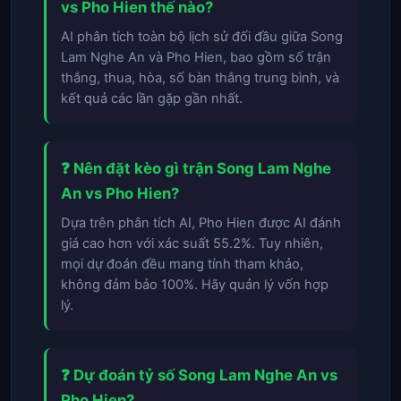
vs Pho Hien thế nào?
AI phân tích toàn bộ lịch sử đối đầu giữa Song
Lam Nghe An và Pho Hien, bao gồm số trận
thắng, thua, hòa, số bàn thắng trung bình, và
kết quả các lần gặp gần nhất.
❓ Nên đặt kèo gì trận Song Lam Nghe
An vs Pho Hien?
Dựa trên phân tích AI, Pho Hien được AI đánh
giá cao hơn với xác suất 55.2%. Tuy nhiên,
mọi dự đoán đều mang tính tham khảo,
không đảm bảo 100%. Hãy quản lý vốn hợp
lý.
❓ Dự đoán tỷ số Song Lam Nghe An vs
Pho Hien?