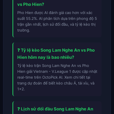
vs Pho Hien?
Pho Hien được AI đánh giá cao hơn với xác
suất 55.2%. AI phân tích dựa trên phong độ 5
trận gần nhất, lịch sử đối đầu, và tỷ lệ kèo thị
trường.
❓ Tỷ lệ kèo Song Lam Nghe An vs Pho
Hien hôm nay là bao nhiêu?
Tỷ lệ kèo trận Song Lam Nghe An vs Pho
Hien giải Vietnam - V.League 1 được cập nhật
real-time trên OctoPick AI. Xem chi tiết tại
trang dự đoán để biết kèo châu Á, tài xỉu, và
1x2.
❓ Lịch sử đối đầu Song Lam Nghe An