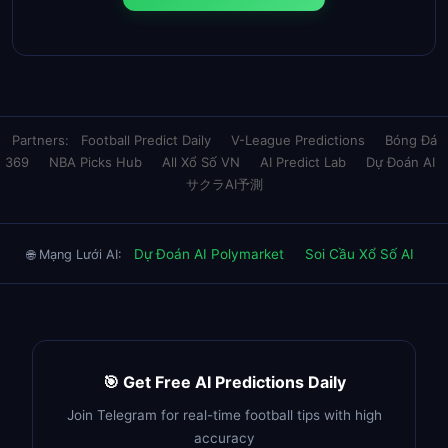
Partners:
Football Predict Daily
V-League Predictions
Bóng Đá
369
NBA Picks Hub
All Xổ Số VN
AI Predict Lab
Dự Đoán AI
サクラAI予測
Dự Đoán AI Polymarket
Soi Cầu Xổ Số AI
🌐 Mạng Lưới AI:
🎯 Get Free AI Predictions Daily
Join Telegram for real-time football tips with high
accuracy