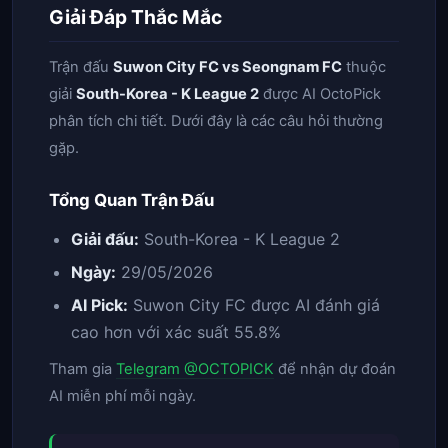
Giải Đáp Thắc Mắc
Trận đấu
Suwon City FC vs Seongnam FC
thuộc
giải
South-Korea - K League 2
được AI OctoPick
phân tích chi tiết. Dưới đây là các câu hỏi thường
gặp.
Tổng Quan Trận Đấu
Giải đấu:
South-Korea - K League 2
Ngày:
29/05/2026
AI Pick:
Suwon City FC được AI đánh giá
cao hơn với xác suất 55.8%
Tham gia
Telegram @OCTOPICK
để nhận dự đoán
AI miễn phí mỗi ngày.