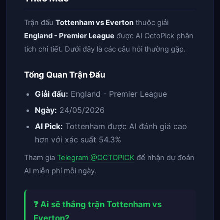
Trận đấu
Tottenham vs Everton
thuộc giải
England - Premier League
được AI OctoPick phân
tích chi tiết. Dưới đây là các câu hỏi thường gặp.
Tổng Quan Trận Đấu
Giải đấu:
England - Premier League
Ngày:
24/05/2026
AI Pick:
Tottenham được AI đánh giá cao
hơn với xác suất 54.3%
Tham gia
Telegram @OCTOPICK
để nhận dự đoán
AI miễn phí mỗi ngày.
❓ Ai sẽ thắng trận Tottenham vs
Everton?