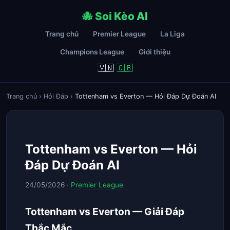
🐙 Soi Kèo AI
Trang chủ
Premier League
La Liga
Champions League
Giới thiệu
🇻🇳
🇬🇧
Trang chủ
›
Hỏi Đáp
›
Tottenham vs Everton — Hỏi Đáp Dự Đoán AI
Tottenham vs Everton — Hỏi
Đáp Dự Đoán AI
24/05/2026 ·
Premier League
Tottenham vs Everton — Giải Đáp
Thắc Mắc