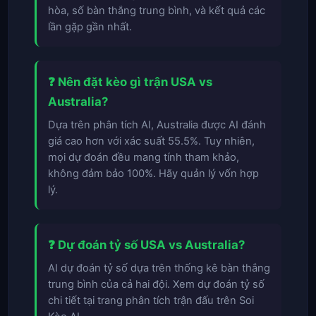
hòa, số bàn thắng trung bình, và kết quả các
lần gặp gần nhất.
❓ Nên đặt kèo gì trận USA vs
Australia?
Dựa trên phân tích AI, Australia được AI đánh
giá cao hơn với xác suất 55.5%. Tuy nhiên,
mọi dự đoán đều mang tính tham khảo,
không đảm bảo 100%. Hãy quản lý vốn hợp
lý.
❓ Dự đoán tỷ số USA vs Australia?
AI dự đoán tỷ số dựa trên thống kê bàn thắng
trung bình của cả hai đội. Xem dự đoán tỷ số
chi tiết tại trang phân tích trận đấu trên Soi