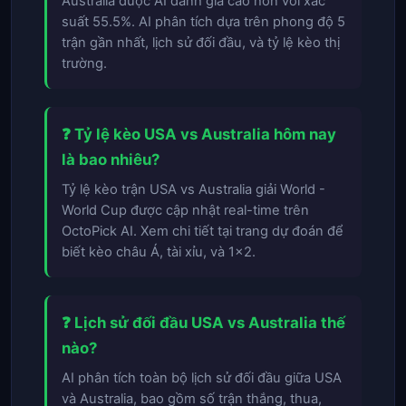
Australia được AI đánh giá cao hơn với xác
suất 55.5%. AI phân tích dựa trên phong độ 5
trận gần nhất, lịch sử đối đầu, và tỷ lệ kèo thị
trường.
❓ Tỷ lệ kèo USA vs Australia hôm nay
là bao nhiêu?
Tỷ lệ kèo trận USA vs Australia giải World -
World Cup được cập nhật real-time trên
OctoPick AI. Xem chi tiết tại trang dự đoán để
biết kèo châu Á, tài xỉu, và 1x2.
❓ Lịch sử đối đầu USA vs Australia thế
nào?
AI phân tích toàn bộ lịch sử đối đầu giữa USA
và Australia, bao gồm số trận thắng, thua,