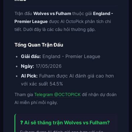
Trận đấu
Wolves vs Fulham
thuộc giải
England -
Premier League
được AI OctoPick phân tích chi
tiết. Dưới đây là các câu hỏi thường gặp.
Tổng Quan Trận Đấu
Giải đấu:
England - Premier League
Ngày:
17/05/2026
AI Pick:
Fulham được AI đánh giá cao hơn
với xác suất 54.5%
Tham gia
Telegram @OCTOPICK
để nhận dự đoán
AI miễn phí mỗi ngày.
❓ Ai sẽ thắng trận Wolves vs Fulham?